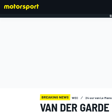
S
FORMULE 1
BREAKING NEWS
WEC
24 uur van Le Mans
VAN DER GARDE 