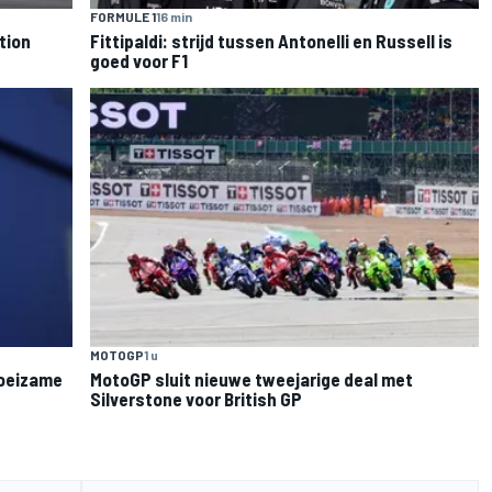
FORMULE 1
16 min
tion
Fittipaldi: strijd tussen Antonelli en Russell is
goed voor F1
MOTOGP
1 u
moeizame
MotoGP sluit nieuwe tweejarige deal met
Silverstone voor British GP