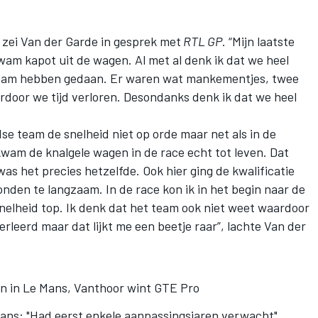
 zei Van der Garde in gesprek met
RTL GP
. “Mijn laatste
kwam kapot uit de wagen. Al met al denk ik dat we heel
 team hebben gedaan. Er waren wat mankementjes, twee
rdoor we tijd verloren. Desondanks denk ik dat we heel
dse team de snelheid niet op orde maar net als in de
m de knalgele wagen in de race echt tot leven. Dat
s het precies hetzelfde. Ook hier ging de kwalificatie
nden te langzaam. In de race kon ik in het begin naar de
snelheid top. Ik denk dat het team ook niet weet waardoor
erleerd maar dat lijkt me een beetje raar”, lachte Van der
en in Le Mans, Vanthoor wint GTE Pro
Mans: "Had eerst enkele aanpassingsjaren verwacht"