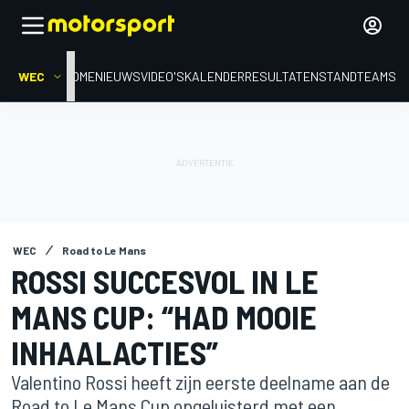
WEC
HOME
NIEUWS
VIDEO'S
KALENDER
RESULTATEN
STAND
TEAMS
WEC
Road to Le Mans
ROSSI SUCCESVOL IN LE
MANS CUP: “HAD MOOIE
INHAALACTIES”
Valentino Rossi heeft zijn eerste deelname aan de
Road to Le Mans Cup opgeluisterd met een