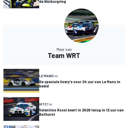
de Nürburgring
Meer van
Team WRT
LE MANS
1 m
De speciale livery's voor 24 uur van Le Mans in
beeld
IGTC
7 m
Valentino Rossi keert in 2026 terug in 12 uur van
Bathurst