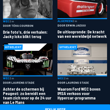
ALGEMEEN
2 m
WEC
2 m
DOOR ERWIN JAEGGI
DOOR TÉHA COURBON
De uitloopronde: De kracht
Drie foto's, drie verhalen:
van een wereldwijd netwerk
Jacky Ickx blikt terug
UITGELICHT
UITGELICHT
WEC
2 m
WEC
2 m
DOOR LAURENS STADE
DOOR LAURENS STADE
Achter de schermen bij
Waarom Ford WEC boven
Peugeot: zo bereidt een
IMSA verkoos voor
team zich voor op de 24 uur
Hypercar-programma
van Le Mans
BEKIJK MEER