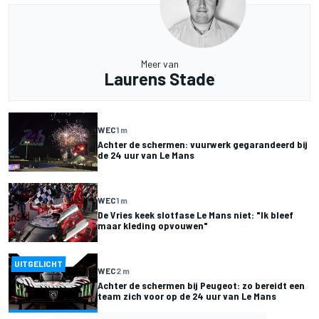
Meer van
Laurens Stade
WEC
1 m
Achter de schermen: vuurwerk gegarandeerd bij
de 24 uur van Le Mans
WEC
1 m
De Vries keek slotfase Le Mans niet: "Ik bleef
maar kleding opvouwen"
UITGELICHT
WEC
2 m
Achter de schermen bij Peugeot: zo bereidt een
team zich voor op de 24 uur van Le Mans