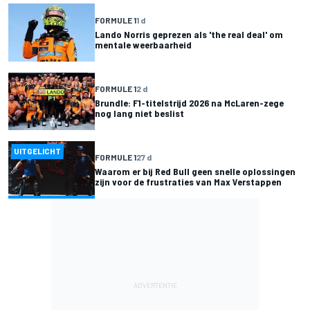
FORMULE 1
1 d
Lando Norris geprezen als 'the real deal' om
mentale weerbaarheid
FORMULE 1
2 d
Brundle: F1-titelstrijd 2026 na McLaren-zege
nog lang niet beslist
UITGELICHT
FORMULE 1
27 d
Waarom er bij Red Bull geen snelle oplossingen
zijn voor de frustraties van Max Verstappen