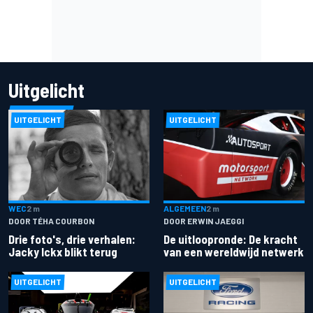
Uitgelicht
UITGELICHT
UITGELICHT
ALGEMEEN
2 m
WEC
2 m
DOOR ERWIN JAEGGI
DOOR TÉHA COURBON
De uitloopronde: De kracht
Drie foto's, drie verhalen:
van een wereldwijd netwerk
Jacky Ickx blikt terug
UITGELICHT
UITGELICHT