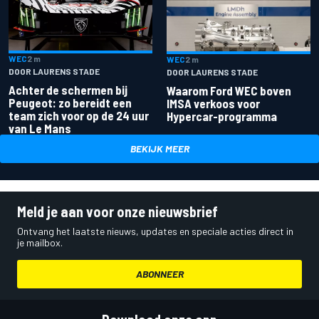
WEC
2 m
WEC
2 m
DOOR LAURENS STADE
DOOR LAURENS STADE
Achter de schermen bij
Waarom Ford WEC boven
Peugeot: zo bereidt een
IMSA verkoos voor
team zich voor op de 24 uur
Hypercar-programma
van Le Mans
BEKIJK MEER
Meld je aan voor onze nieuwsbrief
Ontvang het laatste nieuws, updates en speciale acties direct in
je mailbox.
ABONNEER