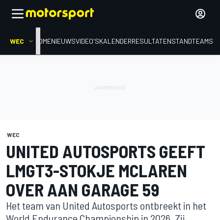
WEC
HOME
NIEUWS
VIDEO'S
KALENDER
RESULTATEN
STAND
TEAMS
WEC
UNITED AUTOSPORTS GEEFT
LMGT3-STOKJE MCLAREN
OVER AAN GARAGE 59
Het team van United Autosports ontbreekt in het
World Endurance Championship in 2026. Zij