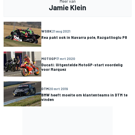
Meer van
Jamie Klein
WSBK
21 aug 2021
Rea pakt ook in Navarra pole, Razgatlioglu P8
MOTOGP
17 mrt 2020
Ducati: Uitgestelde MotoGP-start voordelig
voor Marquez
DTM
20 mrt 2019
BMW heeft moeite om klantenteams in DTM te
vinden