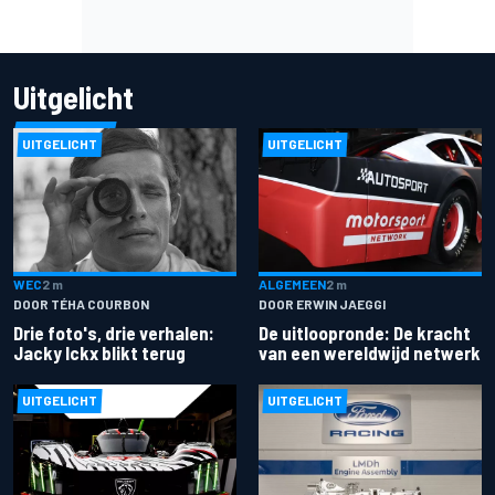
Uitgelicht
UITGELICHT
UITGELICHT
ALGEMEEN
2 m
WEC
2 m
DOOR ERWIN JAEGGI
DOOR TÉHA COURBON
De uitloopronde: De kracht
Drie foto's, drie verhalen:
van een wereldwijd netwerk
Jacky Ickx blikt terug
UITGELICHT
UITGELICHT