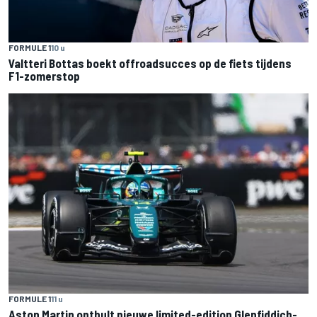
FORMULE 1
10 u
Valtteri Bottas boekt offroadsucces op de fiets tijdens
F1-zomerstop
FORMULE 1
11 u
Aston Martin onthult nieuwe limited-edition Glenfiddich-