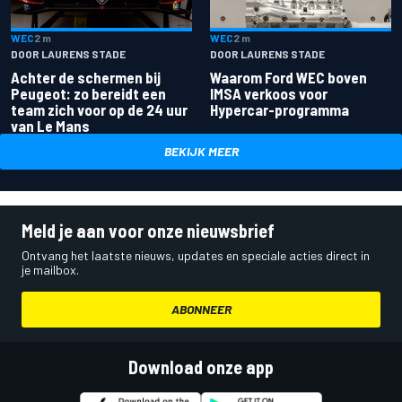
WEC
2 m
WEC
2 m
DOOR LAURENS STADE
DOOR LAURENS STADE
Achter de schermen bij
Waarom Ford WEC boven
Peugeot: zo bereidt een
IMSA verkoos voor
team zich voor op de 24 uur
Hypercar-programma
van Le Mans
BEKIJK MEER
Meld je aan voor onze nieuwsbrief
Ontvang het laatste nieuws, updates en speciale acties direct in
je mailbox.
ABONNEER
Download onze app