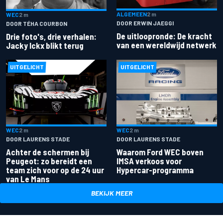
ALGEMEEN
2 m
WEC
2 m
DOOR ERWIN JAEGGI
DOOR TÉHA COURBON
De uitloopronde: De kracht
Drie foto's, drie verhalen:
van een wereldwijd netwerk
Jacky Ickx blikt terug
UITGELICHT
UITGELICHT
WEC
2 m
WEC
2 m
DOOR LAURENS STADE
DOOR LAURENS STADE
Achter de schermen bij
Waarom Ford WEC boven
Peugeot: zo bereidt een
IMSA verkoos voor
team zich voor op de 24 uur
Hypercar-programma
van Le Mans
BEKIJK MEER