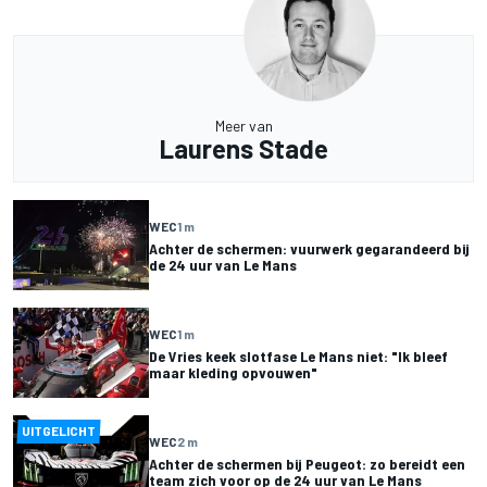
Meer van
Laurens Stade
WEC
1 m
Achter de schermen: vuurwerk gegarandeerd bij
de 24 uur van Le Mans
WEC
1 m
De Vries keek slotfase Le Mans niet: "Ik bleef
maar kleding opvouwen"
UITGELICHT
WEC
2 m
Achter de schermen bij Peugeot: zo bereidt een
team zich voor op de 24 uur van Le Mans