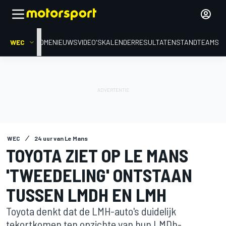
WEC
HOME
NIEUWS
VIDEO'S
KALENDER
RESULTATEN
STAND
TEAMS
WEC
24 uur van Le Mans
TOYOTA ZIET OP LE MANS
'TWEEDELING' ONTSTAAN
TUSSEN LMDH EN LMH
Toyota denkt dat de LMH-auto's duidelijk
tekortkomen ten opzichte van hun LMDh-