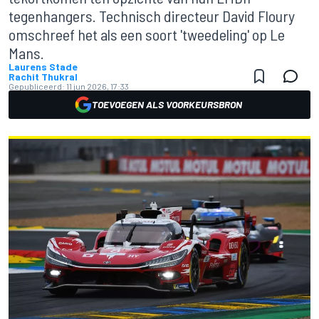
tegenhangers. Technisch directeur David Floury
omschreef het als een soort 'tweedeling' op Le
Mans.
Laurens Stade
Rachit Thukral
Gepubliceerd:
11 jun 2026, 17:33
TOEVOEGEN ALS VOORKEURSBRON