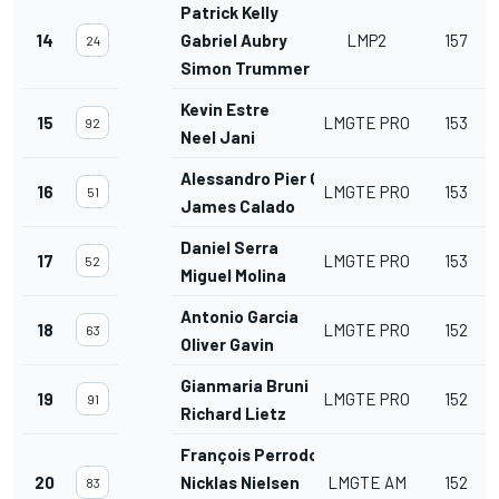
Patrick Kelly
14
Gabriel Aubry
LMP2
157
24
Simon Trummer
Kevin Estre
15
LMGTE PRO
153
92
Neel Jani
Alessandro Pier Guidi
16
LMGTE PRO
153
51
James Calado
Daniel Serra
17
LMGTE PRO
153
52
Miguel Molina
Antonio Garcia
18
LMGTE PRO
152
63
Oliver Gavin
Gianmaria Bruni
19
LMGTE PRO
152
91
Richard Lietz
François Perrodo
20
Nicklas Nielsen
LMGTE AM
152
83