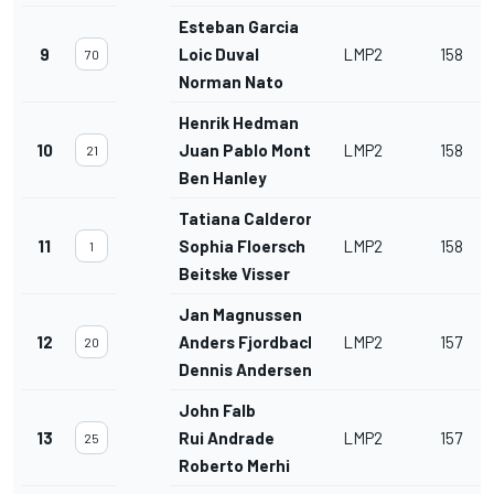
Esteban Garcia
9
Loic Duval
LMP2
158
70
Norman Nato
Henrik Hedman
10
Juan Pablo Montoya
LMP2
158
21
Ben Hanley
Tatiana Calderon
11
Sophia Floersch
LMP2
158
1
Beitske Visser
Jan Magnussen
12
Anders Fjordbach
LMP2
157
20
Dennis Andersen
John Falb
13
Rui Andrade
LMP2
157
25
Roberto Merhi