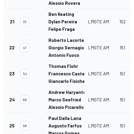
Alessio Rovera
Ben Keating
21
Dylan Pereira
LMGTE AM
152
33
Felipe Fraga
Roberto Lacorte
22
Giorgio Sernagiotto
LMGTE AM
151
47
Antonio Fuoco
Thomas Flohr
23
Francesco Castellacci
LMGTE AM
151
54
Giancarlo Fisichella
Andrew Haryanto
24
Marco Seefried
LMGTE AM
151
88
Alessio Picarello
Paul Dalla Lana
25
Augusto Farfus
LMGTE AM
151
98
Marcos Gomes