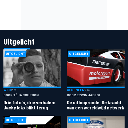
Uitgelicht
UITGELICHT
UITGELICHT
ALGEMEEN
2 m
WEC
2 m
DOOR ERWIN JAEGGI
DOOR TÉHA COURBON
De uitloopronde: De kracht
Drie foto's, drie verhalen:
van een wereldwijd netwerk
Jacky Ickx blikt terug
UITGELICHT
UITGELICHT