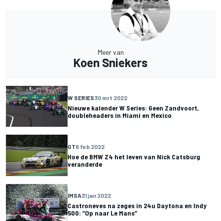
Meer van
Koen Sniekers
W SERIES
30 mrt 2022
Nieuwe kalender W Series: Geen Zandvoort,
doubleheaders in Miami en Mexico
GT
6 feb 2022
Hoe de BMW Z4 het leven van Nick Catsburg
veranderde
IMSA
31 jan 2022
Castroneves na zeges in 24u Daytona en Indy
500: “Op naar Le Mans”