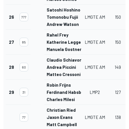
Satoshi Hoshino
26
Tomonobu Fujii
LMGTE AM
150
777
Andrew Watson
Rahel Frey
27
Katherine Legge
LMGTE AM
150
85
Manuela Gostner
Claudio Schiavoni
28
Andrea Piccini
LMGTE AM
149
60
Matteo Cressoni
Robin Frijns
29
Ferdinand Habsburg
LMP2
127
31
Charles Milesi
Christian Ried
Jaxon Evans
LMGTE AM
138
77
Matt Campbell