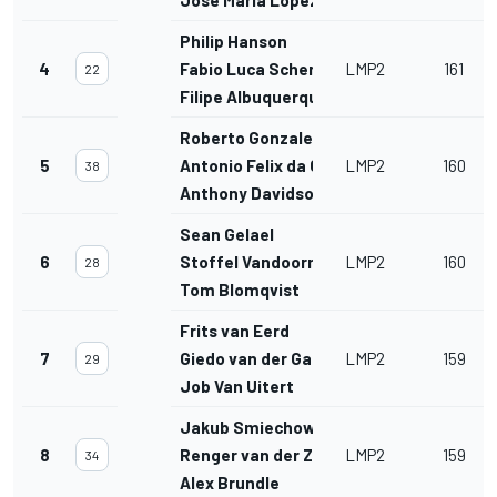
Philip Hanson
4
Fabio Luca Scherer
LMP2
161
22
Filipe Albuquerque
Roberto Gonzalez
5
Antonio Felix da Costa
LMP2
160
38
Anthony Davidson
Sean Gelael
6
Stoffel Vandoorne
LMP2
160
28
Tom Blomqvist
Frits van Eerd
7
Giedo van der Garde
LMP2
159
29
Job Van Uitert
Jakub Smiechowski
8
Renger van der Zande
LMP2
159
34
Alex Brundle