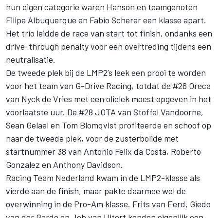
hun eigen categorie waren Hanson en teamgenoten
Filipe Albuquerque en Fabio Scherer een klasse apart.
Het trio leidde de race van start tot finish, ondanks een
drive-through penalty voor een overtreding tijdens een
neutralisatie.
De tweede plek bij de LMP2’s leek een prooi te worden
voor het team van G-Drive Racing, totdat de #26 Oreca
van Nyck de Vries met een olielek moest opgeven in het
voorlaatste uur. De #28 JOTA van Stoffel Vandoorne,
Sean Gelael en Tom Blomqvist profiteerde en schoof op
naar de tweede plek, voor de zusterbolide met
startnummer 38 van Antonio Felix da Costa, Roberto
Gonzalez en Anthony Davidson.
Racing Team Nederland kwam in de LMP2-klasse als
vierde aan de finish, maar pakte daarmee wel de
overwinning in de Pro-Am klasse. Frits van Eerd, Giedo
van der Garde en Job van Uitert kenden eigenlijk een