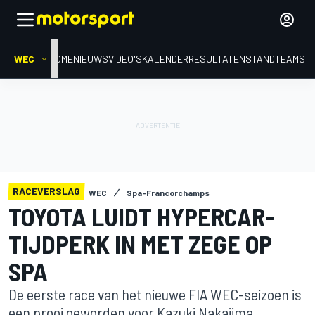
WEC
HOME
NIEUWS
VIDEO'S
KALENDER
RESULTATEN
STAND
TEAMS
RACEVERSLAG
WEC
Spa-Francorchamps
TOYOTA LUIDT HYPERCAR-
TIJDPERK IN MET ZEGE OP
SPA
De eerste race van het nieuwe FIA WEC-seizoen is
een prooi geworden voor Kazuki Nakajima,