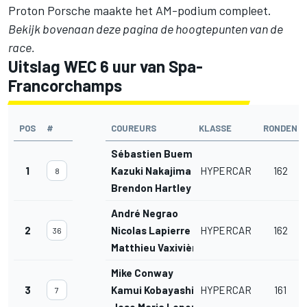
Proton Porsche maakte het AM-podium compleet.
Bekijk bovenaan deze pagina de hoogtepunten van de
race.
Uitslag WEC 6 uur van Spa-
Francorchamps
POS
#
COUREURS
KLASSE
RONDEN
Sébastien Buemi
1
Kazuki Nakajima
HYPERCAR
162
8
Brendon Hartley
André Negrao
2
Nicolas Lapierre
HYPERCAR
162
36
Matthieu Vaxivière
Mike Conway
3
Kamui Kobayashi
HYPERCAR
161
7
Jose Maria Lopez