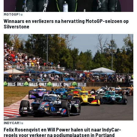
MOTOGP
1 u
Winnaars en verliezers na hervatting MotoGP-seizoen op
Silverstone
INDYCAR
1 u
Felix Rosenqvist en Will Power halen uit naar IndyCar-
regels voor verkeer na podiumplaatsen in Portland