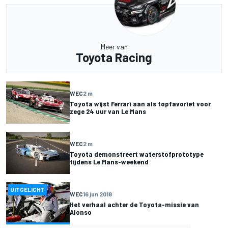
Meer van
Toyota Racing
WEC
2 m
Toyota wijst Ferrari aan als topfavoriet voor
zege 24 uur van Le Mans
WEC
2 m
Toyota demonstreert waterstofprototype
tijdens Le Mans-weekend
UITGELICHT
WEC
16 jun 2018
Het verhaal achter de Toyota-missie van
Alonso