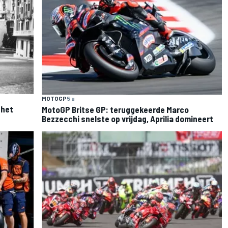
MOTOGP
5 u
 het
MotoGP Britse GP: teruggekeerde Marco
Bezzecchi snelste op vrijdag, Aprilia domineert