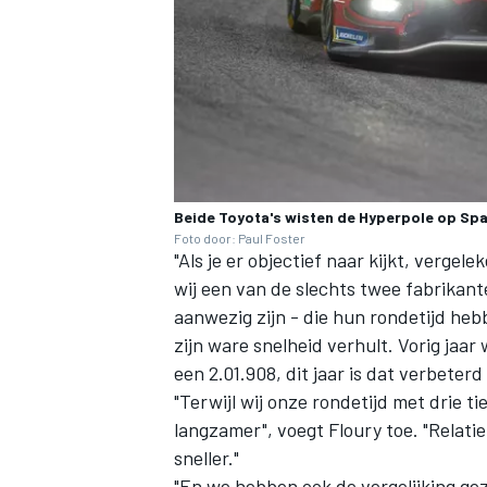
Beide Toyota's wisten de Hyperpole op Spa 
Foto door: Paul Foster
"Als je er objectief naar kijkt, vergel
wij een van de slechts twee fabrikante
aanwezig zijn - die hun rondetijd heb
zijn ware snelheid verhult. Vorig jaar 
een 2.01.908, dit jaar is dat verbeterd
"Terwijl wij onze rondetijd met drie t
langzamer", voegt Floury toe. "Relati
sneller."
"En we hebben ook de vergelijking gez