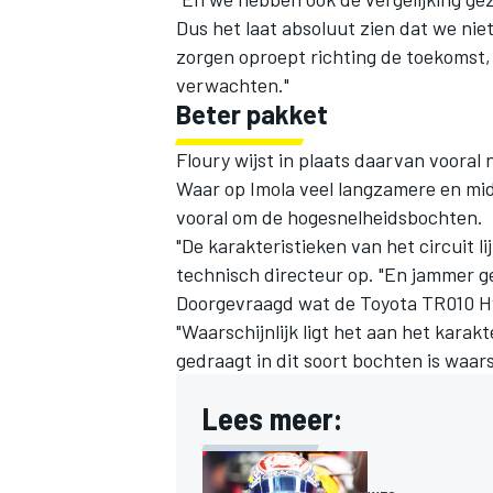
Dus het laat absoluut zien dat we nie
zorgen oproept richting de toekomst
verwachten."
Beter pakket
Floury wijst in plaats daarvan voora
Waar op Imola veel langzamere en midd
vooral om de hogesnelheidsbochten.
"De karakteristieken van het circuit l
technisch directeur op. "En jammer ge
Doorgevraagd wat de Toyota TR010 Hy
"Waarschijnlijk ligt het aan het kara
gedraagt in dit soort bochten is waars
Lees meer: