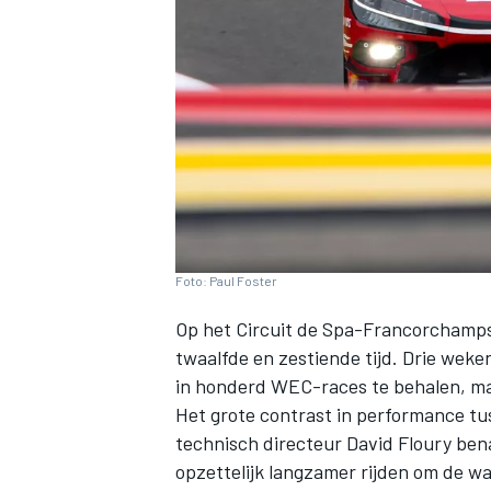
INDYCAR
Foto: Paul Foster
Op het Circuit de Spa-Francorchamps 
twaalfde en zestiende tijd. Drie weken
in honderd WEC-races te behalen, maar 
Het grote contrast in performance tu
WEC
DTM
technisch directeur David Floury bena
opzettelijk langzamer rijden om de wa