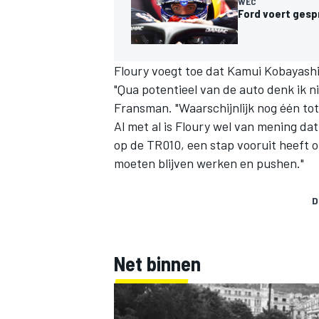
WEC
Ford voert gesp
Floury voegt toe dat
Kamui Kobayash
"Qua potentieel van de auto denk ik n
Fransman. "Waarschijnlijk nog één tot
MEER RACEKLASSEN
Al met al is Floury wel van mening d
op de TR010, een stap vooruit heeft 
moeten blijven werken en pushen."
D
Net binnen