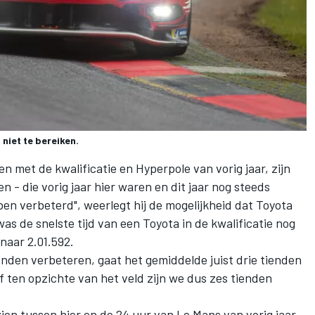
niet te bereiken.
eken met de kwalificatie en Hyperpole van vorig jaar, zijn
n - die vorig jaar hier waren en dit jaar nog steeds
ben verbeterd", weerlegt hij de mogelijkheid dat Toyota
was de snelste tijd van een Toyota in de kwalificatie nog
 naar 2.01.592.
ienden verbeteren, gaat het gemiddelde juist drie tienden
ef ten opzichte van het veld zijn we dus zes tienden
ien tussen hier en de 24 uur van Le Mans van vorig jaar.