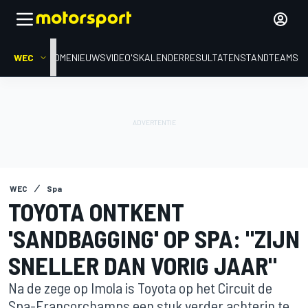
WEC
HOME
NIEUWS
VIDEO'S
KALENDER
RESULTATEN
STAND
TEAMS
WEC
Spa
TOYOTA ONTKENT
'SANDBAGGING' OP SPA: "ZIJN
SNELLER DAN VORIG JAAR"
Na de zege op Imola is Toyota op het Circuit de
Spa-Francorchamps een stuk verder achterin te