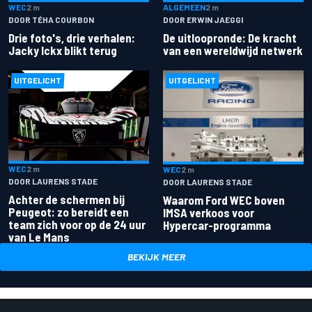
ALGEMEEN
2 m
WEC
2 m
DOOR ERWIN JAEGGI
DOOR TÉHA COURBON
De uitloopronde: De kracht
Drie foto's, drie verhalen:
van een wereldwijd netwerk
Jacky Ickx blikt terug
UITGELICHT
UITGELICHT
WEC
2 m
WEC
2 m
DOOR LAURENS STADE
DOOR LAURENS STADE
Achter de schermen bij
Waarom Ford WEC boven
Peugeot: zo bereidt een
IMSA verkoos voor
team zich voor op de 24 uur
Hypercar-programma
van Le Mans
BEKIJK MEER