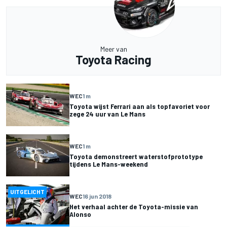
Meer van
Toyota Racing
WEC
1 m
Toyota wijst Ferrari aan als topfavoriet voor
zege 24 uur van Le Mans
WEC
1 m
Toyota demonstreert waterstofprototype
tijdens Le Mans-weekend
UITGELICHT
WEC
16 jun 2018
Het verhaal achter de Toyota-missie van
Alonso