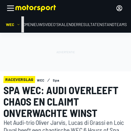
WEC
HOME
NIEUWS
VIDEO'S
KALENDER
RESULTATEN
STAND
TEAMS
RACEVERSLAG
WEC
Spa
SPA WEC: AUDI OVERLEEFT
CHAOS EN CLAIMT
ONVERWACHTE WINST
Het Audi-trio Oliver Jarvis, Lucas di Grassi en Loic
Duval heeft een chaotische WEC 6 Hours of Spa