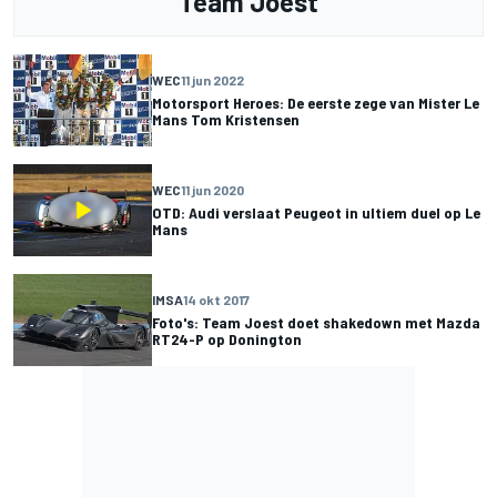
Team Joest
WEC
11 jun 2022
Motorsport Heroes: De eerste zege van Mister Le
Mans Tom Kristensen
WEC
11 jun 2020
OTD: Audi verslaat Peugeot in ultiem duel op Le
Mans
IMSA
14 okt 2017
Foto's: Team Joest doet shakedown met Mazda
RT24-P op Donington