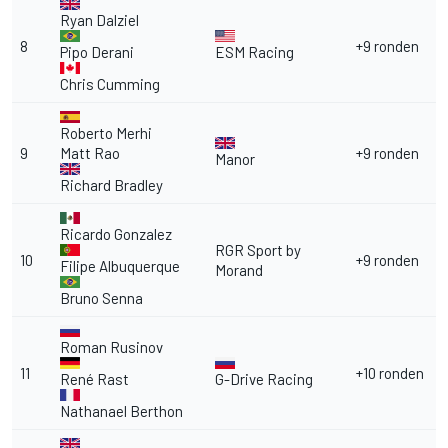
Ryan Dalziel
8
+9 ronden
Pipo Derani
ESM Racing
Chris Cumming
Roberto Merhi
9
Matt Rao
+9 ronden
Manor
Richard Bradley
Ricardo Gonzalez
RGR Sport by
10
+9 ronden
Filipe Albuquerque
Morand
Bruno Senna
Roman Rusinov
11
+10 ronden
René Rast
G-Drive Racing
Nathanael Berthon