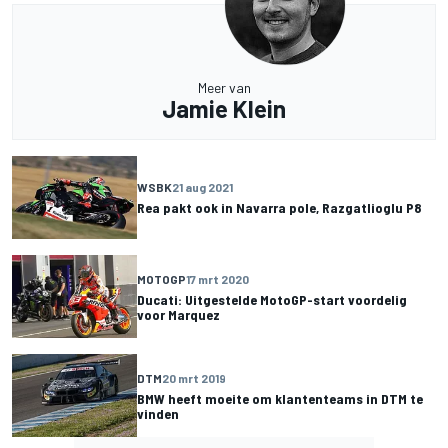
Meer van
Jamie Klein
WSBK
21 aug 2021
Rea pakt ook in Navarra pole, Razgatlioglu P8
MOTOGP
17 mrt 2020
Ducati: Uitgestelde MotoGP-start voordelig
voor Marquez
DTM
20 mrt 2019
BMW heeft moeite om klantenteams in DTM te
vinden