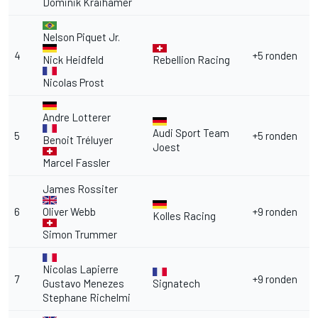
Dominik Kraihamer
Nelson Piquet Jr.
4
+5 ronden
Nick Heidfeld
Rebellion Racing
Nicolas Prost
Andre Lotterer
Audi Sport Team
5
+5 ronden
Benoit Tréluyer
Joest
Marcel Fassler
James Rossiter
6
Oliver Webb
+9 ronden
Kolles Racing
Simon Trummer
Nicolas Lapierre
7
+9 ronden
Gustavo Menezes
Signatech
Stephane Richelmi