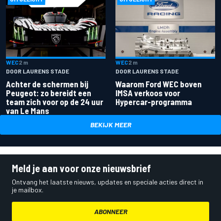
WEC
2 m
WEC
2 m
DOOR LAURENS STADE
DOOR LAURENS STADE
Achter de schermen bij
Waarom Ford WEC boven
Peugeot: zo bereidt een
IMSA verkoos voor
team zich voor op de 24 uur
Hypercar-programma
van Le Mans
BEKIJK MEER
Meld je aan voor onze nieuwsbrief
Ontvang het laatste nieuws, updates en speciale acties direct in
je mailbox.
ABONNEER