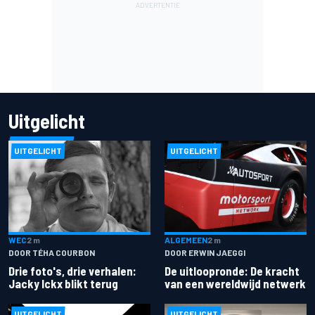
Uitgelicht
UITGELICHT
UITGELICHT
ALGEMEEN
2 m
WEC
2 m
DOOR ERWIN JAEGGI
DOOR TÉHA COURBON
De uitloopronde: De kracht
Drie foto's, drie verhalen:
van een wereldwijd netwerk
Jacky Ickx blikt terug
UITGELICHT
UITGELICHT