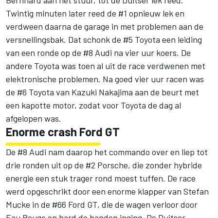
Bernhard aan het stuur, tot de Duitser lek reed.
Twintig minuten later reed de #1 opnieuw lek en
verdween daarna de garage in met problemen aan de
versnellingsbak. Dat schonk de #5 Toyota een leiding
van een ronde op de #8 Audi na vier uur koers. De
andere Toyota was toen al uit de race verdwenen met
elektronische problemen. Na goed vier uur racen was
de #6 Toyota van Kazuki Nakajima aan de beurt met
een kapotte motor, zodat voor Toyota de dag al
afgelopen was.
Enorme crash Ford GT
De #8 Audi nam daarop het commando over en liep tot
drie ronden uit op de #2 Porsche, die zonder hybride
energie een stuk trager rond moest tuffen. De race
werd opgeschrikt door een enorme klapper van Stefan
Mucke in de #66 Ford GT, die de wagen verloor door
Eau Rouge en hard de banden inging. De Duitser