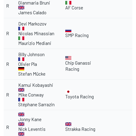
Gianmaria Bruni
R
AF Corse
James Calado
Devi Markozov
R
Nicolas Minassian
SMP Racing
Maurizio Mediani
Billy Johnson
Chip Ganassi
R
Olivier Pla
Racing
Stefan Mücke
Kamui Kobayashi
R
Mike Conway
Toyota Racing
Stéphane Sarrazin
Jonny Kane
R
Nick Leventis
Strakka Racing