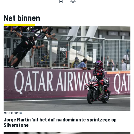
Net binnen
MOTOGP
1 u
Jorge Martin ‘uit het dal’ na dominante sprintzege op
Silverstone