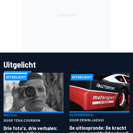
Uitgelicht
UITGELICHT
UITGELICHT
ALGEMEEN
2 m
WEC
2 m
DOOR ERWIN JAEGGI
DOOR TÉHA COURBON
De uitloopronde: De kracht
Drie foto's, drie verhalen: