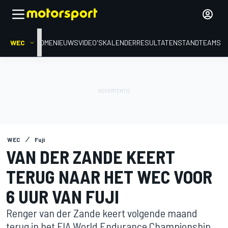
WEC
HOME
NIEUWS
VIDEO'S
KALENDER
RESULTATEN
STAND
TEAMS
WEC
Fuji
VAN DER ZANDE KEERT
TERUG NAAR HET WEC VOOR
6 UUR VAN FUJI
Renger van der Zande keert volgende maand
terug in het FIA World Endurance Championship