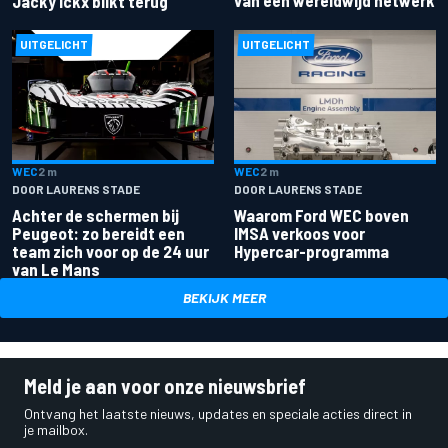
van een wereldwijd netwerk
Jacky Ickx blikt terug
UITGELICHT
UITGELICHT
WEC
2 m
WEC
2 m
DOOR LAURENS STADE
DOOR LAURENS STADE
Achter de schermen bij
Waarom Ford WEC boven
Peugeot: zo bereidt een
IMSA verkoos voor
team zich voor op de 24 uur
Hypercar-programma
van Le Mans
BEKIJK MEER
Meld je aan voor onze nieuwsbrief
Ontvang het laatste nieuws, updates en speciale acties direct in
je mailbox.