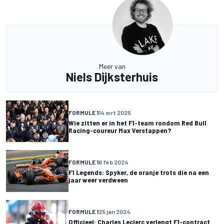
Meer van
Niels Dijksterhuis
FORMULE 1
14 mrt 2025
Wie zitten er in het F1-team rondom Red Bull
Racing-coureur Max Verstappen?
FORMULE 1
6 feb 2024
F1 Legends: Spyker, de oranje trots die na een
jaar weer verdween
FORMULE 1
25 jan 2024
Officieel: Charles Leclerc verlengt F1-contract