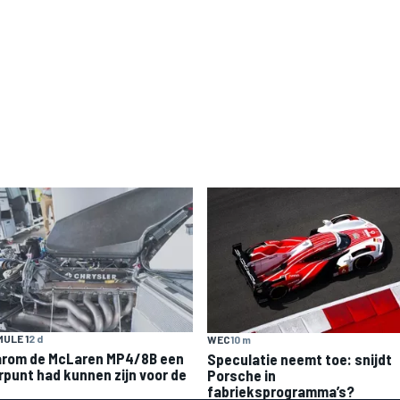
ULE 1
2 d
WEC
10 m
rom de McLaren MP4/8B een
Speculatie neemt toe: snijdt
rpunt had kunnen zijn voor de
Porsche in
fabrieksprogramma’s?