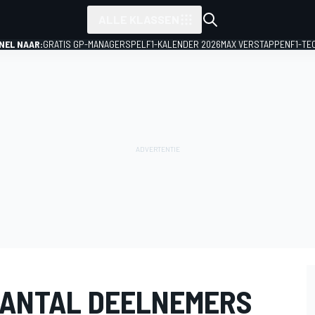
ALLE KLASSEN
NEL NAAR:
GRATIS GP-MANAGERSPEL
F1-KALENDER 2026
MAX VERSTAPPEN
F1-TE
AANTAL DEELNEMERS