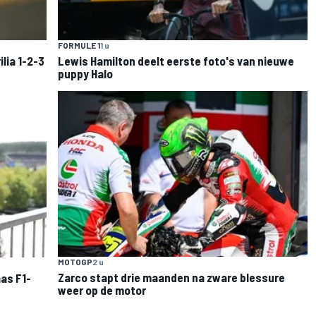
FORMULE 1
1 u
lia 1-2-3
Lewis Hamilton deelt eerste foto's van nieuwe
puppy Halo
MOTOGP
2 u
Zarco stapt drie maanden na zware blessure
as F1-
weer op de motor