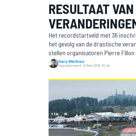
RESULTAAT VAN
VERANDERINGE
Het recordstartveld met 36 inschr
het gevolg van de drastische ver
stellen organisatoren Pierre Fillo
Gary Watkins
MOTOGP
Gepubliceerd:
12 feb 2018, 10:44