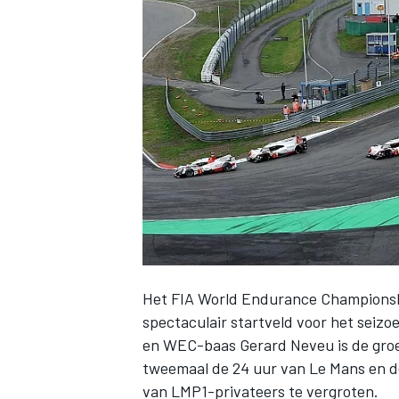
INDYCAR
Het FIA World Endurance Championsh
spectaculair startveld voor het seizo
WEC
DTM
en WEC-baas Gerard Neveu is de groei
tweemaal de 24 uur van Le Mans en 
van LMP1-privateers te vergroten.