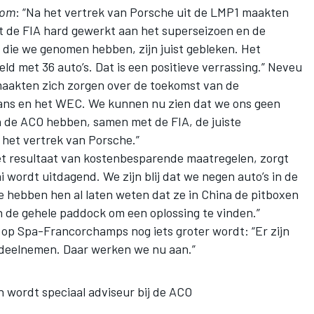
com
: “Na het vertrek van Porsche uit de LMP1 maakten
 de FIA hard gewerkt aan het superseizoen en de
 die we genomen hebben, zijn juist gebleken. Het
ld met 36 auto’s. Dat is een positieve verrassing.” Neveu
maakten zich zorgen over de toekomst van de
ans en het WEC. We kunnen nu zien dat we ons geen
de ACO hebben, samen met de FIA, de juiste
het vertrek van Porsche.”
et resultaat van kostenbesparende maatregelen, zorgt
wordt uitdagend. We zijn blij dat we negen auto’s in de
 hebben hen al laten weten dat ze in China de pitboxen
n de gehele paddock om een oplossing te vinden.”
d op Spa-Francorchamps nog iets groter wordt: “Er zijn
 deelnemen. Daar werken we nu aan.”
h wordt speciaal adviseur bij de ACO