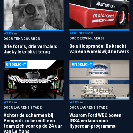
ALGEMEEN
2 m
WEC
2 m
DOOR ERWIN JAEGGI
DOOR TÉHA COURBON
De uitloopronde: De kracht
Drie foto's, drie verhalen:
van een wereldwijd netwerk
Jacky Ickx blikt terug
UITGELICHT
UITGELICHT
WEC
2 m
WEC
2 m
DOOR LAURENS STADE
DOOR LAURENS STADE
Achter de schermen bij
Waarom Ford WEC boven
Peugeot: zo bereidt een
IMSA verkoos voor
team zich voor op de 24 uur
Hypercar-programma
van Le Mans