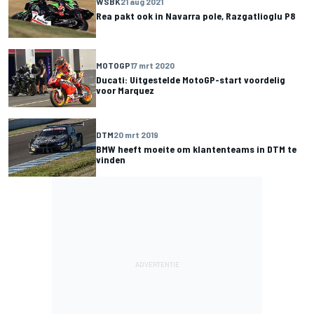
WSBK
21 aug 2021
Rea pakt ook in Navarra pole, Razgatlioglu P8
MOTOGP
17 mrt 2020
Ducati: Uitgestelde MotoGP-start voordelig
voor Marquez
DTM
20 mrt 2019
BMW heeft moeite om klantenteams in DTM te
vinden