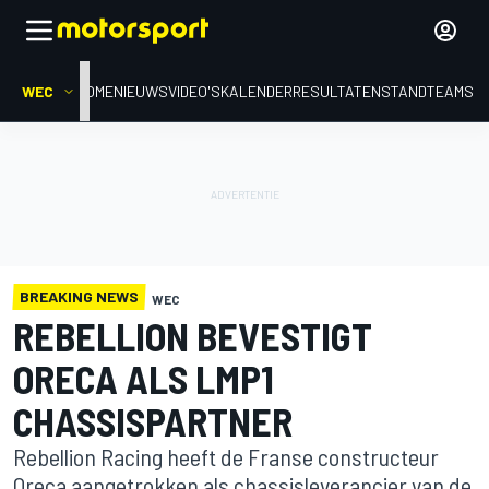
WEC
HOME
NIEUWS
VIDEO'S
KALENDER
RESULTATEN
STAND
TEAMS
BREAKING NEWS
WEC
REBELLION BEVESTIGT
ORECA ALS LMP1
CHASSISPARTNER
Rebellion Racing heeft de Franse constructeur
Oreca aangetrokken als chassisleverancier van de