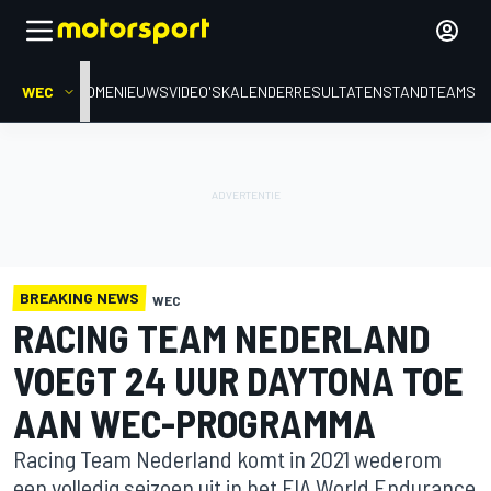
WEC
HOME
NIEUWS
VIDEO'S
KALENDER
RESULTATEN
STAND
TEAMS
BREAKING NEWS
WEC
RACING TEAM NEDERLAND
VOEGT 24 UUR DAYTONA TOE
AAN WEC-PROGRAMMA
Racing Team Nederland komt in 2021 wederom
een volledig seizoen uit in het FIA World Endurance