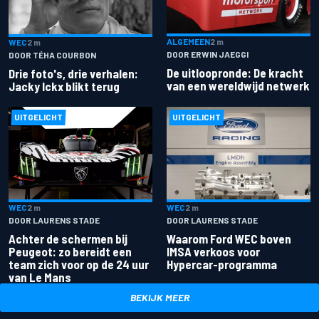
ALGEMEEN
2 m
WEC
2 m
DOOR ERWIN JAEGGI
DOOR TÉHA COURBON
De uitloopronde: De kracht
Drie foto's, drie verhalen:
van een wereldwijd netwerk
Jacky Ickx blikt terug
UITGELICHT
UITGELICHT
WEC
2 m
WEC
2 m
DOOR LAURENS STADE
DOOR LAURENS STADE
Achter de schermen bij
Waarom Ford WEC boven
Peugeot: zo bereidt een
IMSA verkoos voor
team zich voor op de 24 uur
Hypercar-programma
van Le Mans
BEKIJK MEER