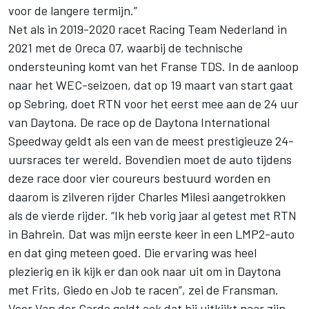
voor de langere termijn.”
Net als in 2019-2020 racet Racing Team Nederland in
2021 met de Oreca 07, waarbij de technische
ondersteuning komt van het Franse TDS. In de aanloop
naar het WEC-seizoen, dat op 19 maart van start gaat
op Sebring, doet RTN voor het eerst mee aan de 24 uur
van Daytona. De race op de Daytona International
Speedway geldt als een van de meest prestigieuze 24-
uursraces ter wereld. Bovendien moet de auto tijdens
deze race door vier coureurs bestuurd worden en
daarom is zilveren rijder
Charles Milesi
aangetrokken
als de vierde rijder. “Ik heb vorig jaar al getest met RTN
in Bahrein. Dat was mijn eerste keer in een LMP2-auto
en dat ging meteen goed. Die ervaring was heel
plezierig en ik kijk er dan ook naar uit om in Daytona
met Frits, Giedo en Job te racen”, zei de Fransman.
Voor Van der Garde geldt ook dat hij uitkijkt naar zijn