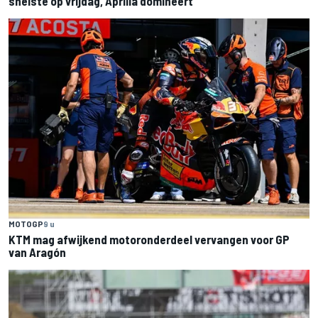
snelste op vrijdag, Aprilia domineert
MOTOGP
9 u
KTM mag afwijkend motoronderdeel vervangen voor GP
van Aragón