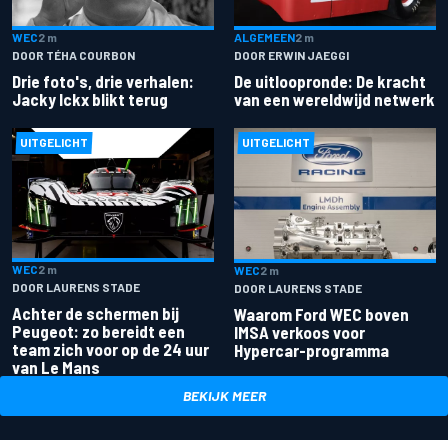
ALGEMEEN
2 m
WEC
2 m
DOOR ERWIN JAEGGI
DOOR TÉHA COURBON
De uitloopronde: De kracht
Drie foto's, drie verhalen:
van een wereldwijd netwerk
Jacky Ickx blikt terug
UITGELICHT
UITGELICHT
WEC
2 m
WEC
2 m
DOOR LAURENS STADE
DOOR LAURENS STADE
Achter de schermen bij
Waarom Ford WEC boven
Peugeot: zo bereidt een
IMSA verkoos voor
team zich voor op de 24 uur
Hypercar-programma
van Le Mans
BEKIJK MEER