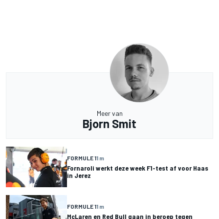
Meer van
Bjorn Smit
FORMULE 1
1 m
Fornaroli werkt deze week F1-test af voor Haas
in Jerez
FORMULE 1
1 m
McLaren en Red Bull gaan in beroep tegen