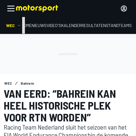
WEC
HOME
NIEUWS
VIDEO'S
KALENDER
RESULTATEN
STAND
TEAMS
WEC
Bahrein
VAN EERD: “BAHREIN KAN
HEEL HISTORISCHE PLEK
VOOR RTN WORDEN”
Racing Team Nederland sluit het seizoen van het
FIA World Endurance Championship de komende