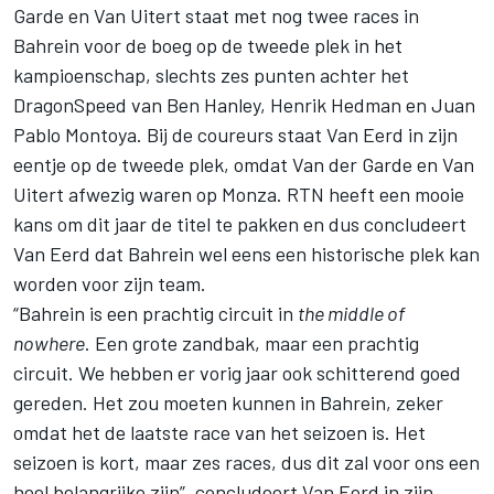
Garde en Van Uitert staat met nog twee races in
Bahrein voor de boeg op de tweede plek in het
kampioenschap, slechts zes punten achter het
DragonSpeed
van
Ben Hanley
,
Henrik Hedman
en
Juan
Pablo Montoya
. Bij de coureurs staat Van Eerd in zijn
eentje op de tweede plek, omdat Van der Garde en Van
Uitert afwezig waren op Monza. RTN heeft een mooie
kans om dit jaar de titel te pakken en dus concludeert
Van Eerd dat Bahrein wel eens een historische plek kan
worden voor zijn team.
“Bahrein is een prachtig circuit in
the middle of
nowhere
. Een grote zandbak, maar een prachtig
circuit. We hebben er vorig jaar ook schitterend goed
gereden. Het zou moeten kunnen in Bahrein, zeker
omdat het de laatste race van het seizoen is. Het
seizoen is kort, maar zes races, dus dit zal voor ons een
heel belangrijke zijn”, concludeert Van Eerd in zijn