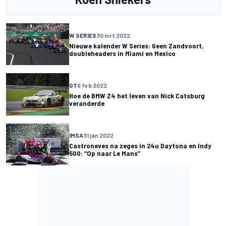
W SERIES
30 mrt 2022
Nieuwe kalender W Series: Geen Zandvoort,
doubleheaders in Miami en Mexico
GT
6 feb 2022
Hoe de BMW Z4 het leven van Nick Catsburg
veranderde
IMSA
31 jan 2022
Castroneves na zeges in 24u Daytona en Indy
500: “Op naar Le Mans”