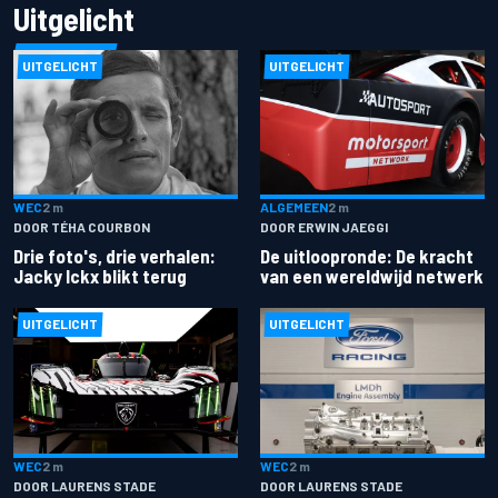
Uitgelicht
UITGELICHT
UITGELICHT
ALGEMEEN
2 m
WEC
2 m
DOOR ERWIN JAEGGI
DOOR TÉHA COURBON
De uitloopronde: De kracht
Drie foto's, drie verhalen:
van een wereldwijd netwerk
Jacky Ickx blikt terug
UITGELICHT
UITGELICHT
WEC
2 m
WEC
2 m
DOOR LAURENS STADE
DOOR LAURENS STADE