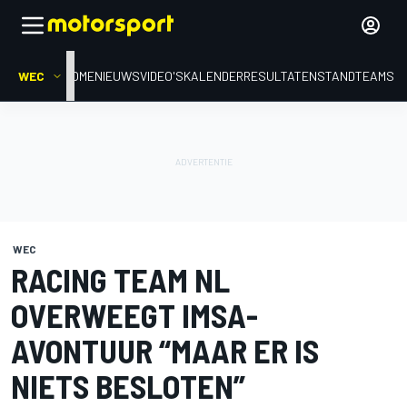
WEC
HOME
NIEUWS
VIDEO'S
KALENDER
RESULTATEN
STAND
TEAMS
WEC
RACING TEAM NL
OVERWEEGT IMSA-
AVONTUUR “MAAR ER IS
NIETS BESLOTEN”