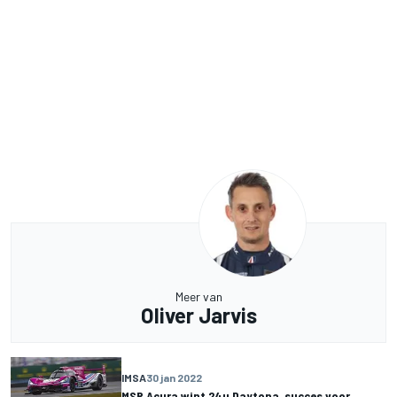
Meer van
Oliver Jarvis
IMSA
30 jan 2022
MSR Acura wint 24u Daytona, succes voor