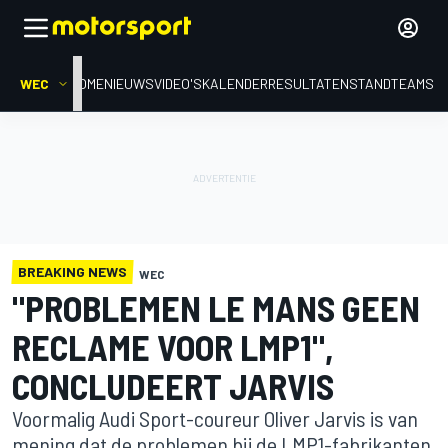
WEC
HOME
NIEUWS
VIDEO'S
KALENDER
RESULTATEN
STAND
TEAMS
BREAKING NEWS
WEC
"PROBLEMEN LE MANS GEEN
RECLAME VOOR LMP1",
CONCLUDEERT JARVIS
Voormalig Audi Sport-coureur Oliver Jarvis is van
mening dat de problemen bij de LMP1-fabrikanten