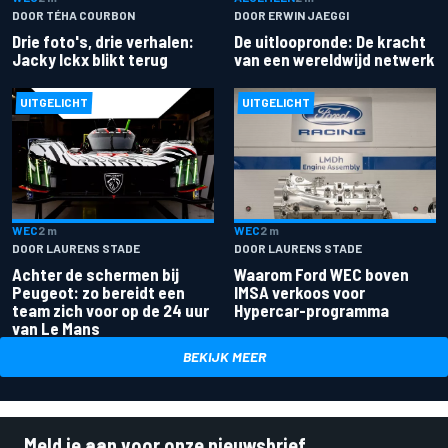
DOOR ERWIN JAEGGI
DOOR TÉHA COURBON
De uitloopronde: De kracht
Drie foto's, drie verhalen:
van een wereldwijd netwerk
Jacky Ickx blikt terug
UITGELICHT
UITGELICHT
WEC
2 m
WEC
2 m
DOOR LAURENS STADE
DOOR LAURENS STADE
Achter de schermen bij
Waarom Ford WEC boven
Peugeot: zo bereidt een
IMSA verkoos voor
team zich voor op de 24 uur
Hypercar-programma
van Le Mans
BEKIJK MEER
Meld je aan voor onze nieuwsbrief