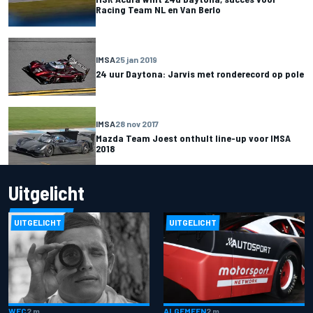
Racing Team NL en Van Berlo
IMSA
25 jan 2019
24 uur Daytona: Jarvis met ronderecord op pole
IMSA
28 nov 2017
Mazda Team Joest onthult line-up voor IMSA
2018
Uitgelicht
UITGELICHT
UITGELICHT
ALGEMEEN
2 m
WEC
2 m