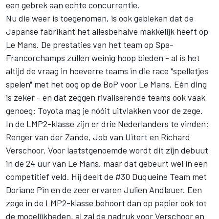
een gebrek aan echte concurrentie.
Nu die weer is toegenomen, is ook gebleken dat de
Japanse fabrikant het allesbehalve makkelijk heeft op
Le Mans. De prestaties van het team op Spa-
Francorchamps zullen weinig hoop bieden - al is het
altijd de vraag in hoeverre teams in die race "spelletjes
spelen" met het oog op de BoP voor Le Mans. Eén ding
is zeker - en dat zeggen rivaliserende teams ook vaak
genoeg: Toyota mag je nóóit uitvlakken voor de zege.
In de LMP2-klasse zijn er drie Nederlanders te vinden:
Renger van der Zande
,
Job van Uitert
en Richard
Verschoor. Voor laatstgenoemde wordt dit zijn debuut
in de 24 uur van Le Mans, maar dat gebeurt wel in een
competitief veld. Hij deelt de #30 Duqueine Team met
Doriane Pin
en de zeer ervaren
Julien Andlauer
. Een
zege in de LMP2-klasse behoort dan op papier ook tot
de mogelijkheden, al zal de nadruk voor Verschoor en