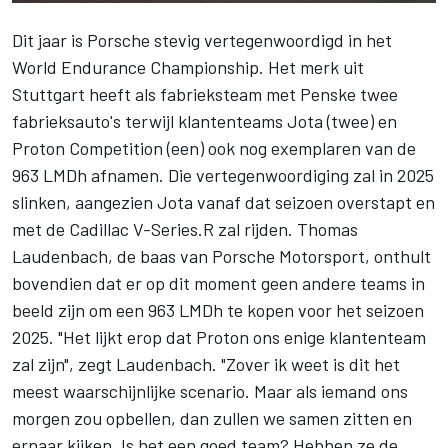
Dit jaar is Porsche stevig vertegenwoordigd in het
World Endurance Championship. Het merk uit
Stuttgart heeft als fabrieksteam met Penske twee
fabrieksauto's terwijl klantenteams Jota (twee) en
Proton Competition
(een) ook nog exemplaren van de
963 LMDh afnamen. Die vertegenwoordiging zal in 2025
slinken, aangezien Jota vanaf dat seizoen overstapt en
met de Cadillac V-Series.R zal rijden. Thomas
Laudenbach, de baas van Porsche Motorsport, onthult
bovendien dat er op dit moment geen andere teams in
beeld zijn om een 963 LMDh te kopen voor het seizoen
2025. "Het lijkt erop dat Proton ons enige klantenteam
zal zijn", zegt Laudenbach. "Zover ik weet is dit het
meest waarschijnlijke scenario. Maar als iemand ons
morgen zou opbellen, dan zullen we samen zitten en
ernaar kijken. Is het een goed team? Hebben ze de