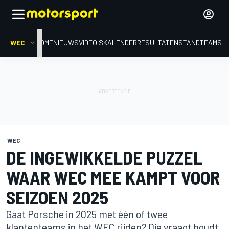
WEC
HOME
NIEUWS
VIDEO'S
KALENDER
RESULTATEN
STAND
TEAMS
WEC
DE INGEWIKKELDE PUZZEL
WAAR WEC MEE KAMPT VOOR
SEIZOEN 2025
Gaat Porsche in 2025 met één of twee
klantenteams in het WEC rijden? Die vraagt houdt