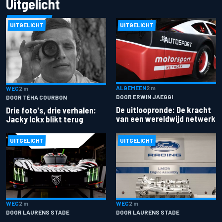
Uitgelicht
UITGELICHT
UITGELICHT
ALGEMEEN
2 m
WEC
2 m
DOOR ERWIN JAEGGI
DOOR TÉHA COURBON
De uitloopronde: De kracht
Drie foto's, drie verhalen:
van een wereldwijd netwerk
Jacky Ickx blikt terug
UITGELICHT
UITGELICHT
WEC
2 m
WEC
2 m
DOOR LAURENS STADE
DOOR LAURENS STADE