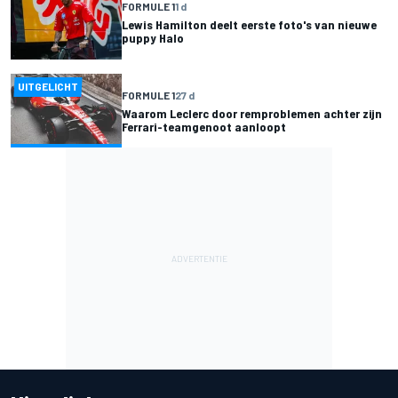
FORMULE 1
1 d
Lewis Hamilton deelt eerste foto's van nieuwe
puppy Halo
UITGELICHT
FORMULE 1
27 d
Waarom Leclerc door remproblemen achter zijn
Ferrari-teamgenoot aanloopt