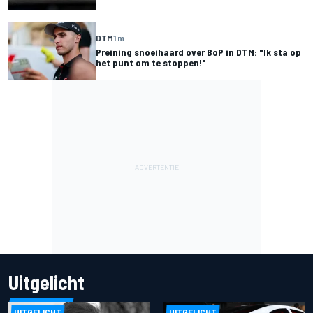
DTM
1 m
Preining snoeihaard over BoP in DTM: "Ik sta op
het punt om te stoppen!"
Uitgelicht
UITGELICHT
UITGELICHT