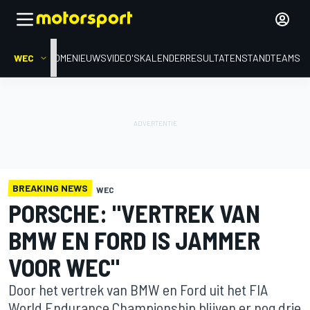
WEC
HOME
NIEUWS
VIDEO'S
KALENDER
RESULTATEN
STAND
TEAMS
BREAKING NEWS
WEC
PORSCHE: "VERTREK VAN
BMW EN FORD IS JAMMER
VOOR WEC"
Door het vertrek van BMW en Ford uit het FIA
World Endurance Championship blijven er nog drie