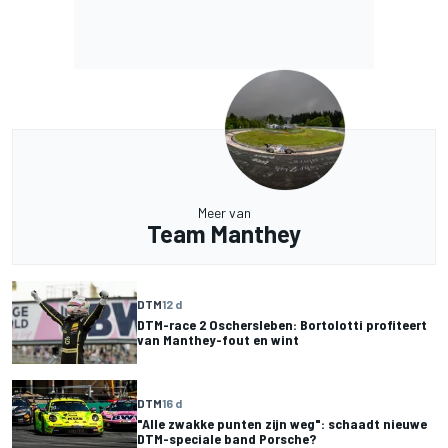
Meer van
Team Manthey
DTM
12 d
DTM-race 2 Oschersleben: Bortolotti profiteert
van Manthey-fout en wint
DTM
16 d
"Alle zwakke punten zijn weg": schaadt nieuwe
DTM-speciale band Porsche?