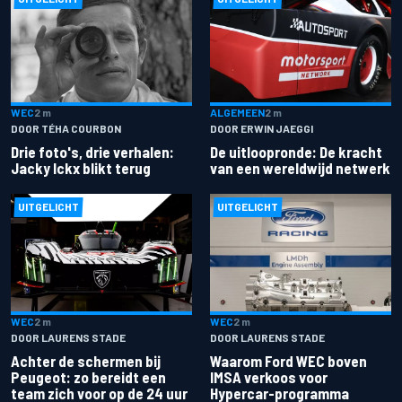
ALGEMEEN
2 m
WEC
2 m
DOOR ERWIN JAEGGI
DOOR TÉHA COURBON
De uitloopronde: De kracht
Drie foto's, drie verhalen:
van een wereldwijd netwerk
Jacky Ickx blikt terug
UITGELICHT
UITGELICHT
WEC
2 m
WEC
2 m
DOOR LAURENS STADE
DOOR LAURENS STADE
Achter de schermen bij
Waarom Ford WEC boven
Peugeot: zo bereidt een
IMSA verkoos voor
team zich voor op de 24 uur
Hypercar-programma