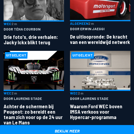
ALGEMEEN
2 m
WEC
2 m
DOOR ERWIN JAEGGI
DOOR TÉHA COURBON
De uitloopronde: De kracht
Drie foto's, drie verhalen:
van een wereldwijd netwerk
Jacky Ickx blikt terug
UITGELICHT
UITGELICHT
WEC
2 m
WEC
2 m
DOOR LAURENS STADE
DOOR LAURENS STADE
Achter de schermen bij
Waarom Ford WEC boven
Peugeot: zo bereidt een
IMSA verkoos voor
team zich voor op de 24 uur
Hypercar-programma
van Le Mans
BEKIJK MEER