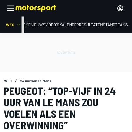
WEC
HOME
NIEUWS
VIDEO'S
KALENDER
RESULTATEN
STAND
TEAMS
WEC
24 uur van Le Mans
PEUGEOT: “TOP-VIJF IN 24
UUR VAN LE MANS ZOU
VOELEN ALS EEN
OVERWINNING”