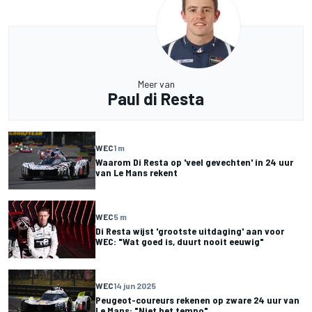
Meer van
Paul di Resta
WEC
1 m
Waarom Di Resta op 'veel gevechten' in 24 uur
van Le Mans rekent
WEC
5 m
Di Resta wijst 'grootste uitdaging' aan voor
WEC: "Wat goed is, duurt nooit eeuwig"
WEC
14 jun 2025
Peugeot-coureurs rekenen op zware 24 uur van
Le Mans: "Niet het tempo"