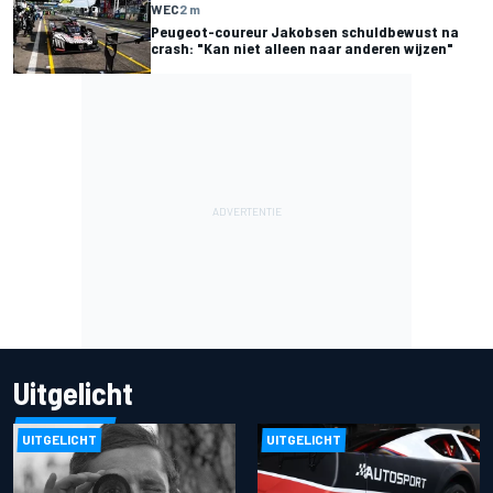
WEC
2 m
Peugeot-coureur Jakobsen schuldbewust na
crash: "Kan niet alleen naar anderen wijzen"
Uitgelicht
UITGELICHT
UITGELICHT