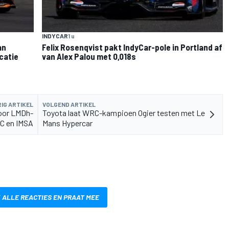
INDYCAR
1 u
an
Felix Rosenqvist pakt IndyCar-pole in Portland af
catie
van Alex Palou met 0,018s
IG ARTIKEL
VOLGEND ARTIKEL
voor LMDh-
Toyota laat WRC-kampioen Ogier testen met Le
C en IMSA
Mans Hypercar
 ALLE REACTIES EN PRAAT MEE