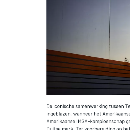
INDYCAR
De iconische samenwerking tussen T
WEC
DTM
ingeblazen, wanneer het Amerikaans
Amerikaanse IMSA-kampioenschap
ga
Duitse merk. Ter voorbereiding op het