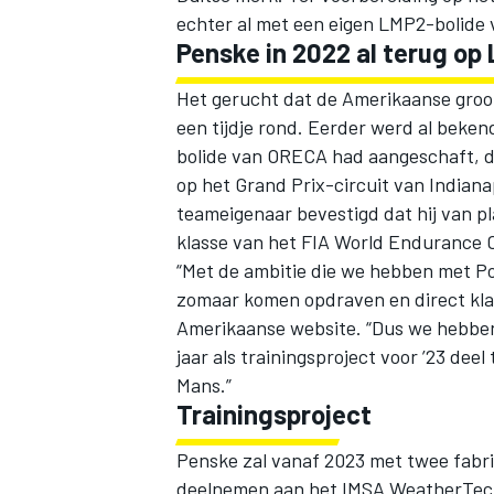
echter al met een eigen LMP2-bolid
Penske in 2022 al terug op
Het gerucht dat de Amerikaanse groot
een tijdje rond. Eerder werd al beke
bolide van ORECA had aangeschaft, di
op het Grand Prix-circuit van Indian
teameigenaar bevestigd dat hij van pl
klasse van het FIA World Endurance
“Met de ambitie die we hebben met Po
zomaar komen opdraven en direct klaa
Amerikaanse website. “Dus we hebbe
jaar als trainingsproject voor ’23 dee
Mans.”
Trainingsproject
Penske zal vanaf 2023 met twee fab
deelnemen aan het IMSA WeatherTech