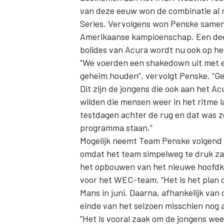
van deze eeuw won de combinatie al 
Series. Vervolgens won Penske samen m
Amerikaanse kampioenschap. Een deel
bolides van Acura wordt nu ook op he
“We voerden een shakedown uit met e
geheim houden”, vervolgt Penske. “Ge
Dit zijn de jongens die ook aan het
wilden die mensen weer in het ritme
testdagen achter de rug en dat was 
programma staan.”
Mogelijk neemt Team Penske volgend j
omdat het team simpelweg te druk zal
het opbouwen van het nieuwe hoofdkwa
voor het WEC-team. “Het is het plan 
Mans in juni. Daarna, afhankelijk va
einde van het seizoen misschien nog 
“Het is vooral zaak om de jongens wee