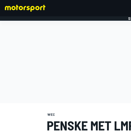
S
FORMULE 1
WEC
PENSKE MET LM