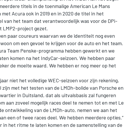
meerdere titels in de toenmalige American Le Mans
et Acura ook in 2019 en in 2020 de titel in het
 van het team dat verantwoordelijk was voor de DPi-
t LMP2-project gezet.
en paar coureurs waarvan we de identiteit nog even
woon om een gevoel te krijgen voor de auto en het team.
 Acura Team Penske-programma hebben gewerkt en we
 laten komen na het IndyCar-seizoen. We hebben paar
zeker de moeite waard. We hebben er nog meer op het
aar niet het volledige WEC-seizoen voor zijn rekening,
 zijn met het testen van de LMDh-bolide van Porsche en
rtier in Duitsland, dat als uitvalsbasis zal fungeren
om aan zoveel mogelijk races deel te nemen tot en met Le
n de ontwikkeling van de LMDh-auto, nemen we aan het
aan een of twee races deel. We hebben meerdere opties.”
r in het ritme te laten komen en de samenstelling van de