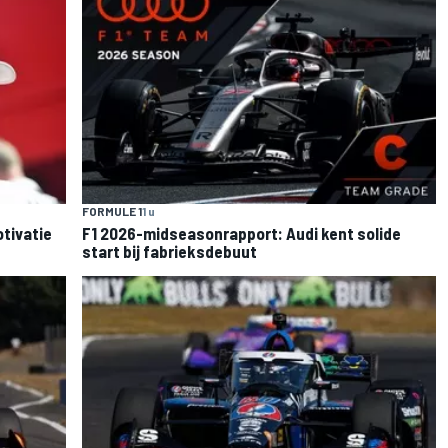
FORMULE 1
1 u
otivatie
F1 2026-midseasonrapport: Audi kent solide
start bij fabrieksdebuut