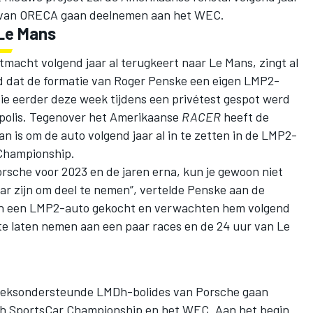
e van ORECA gaan deelnemen aan het WEC.
 Le Mans
macht volgend jaar al terugkeert naar Le Mans, zingt al
nd dat de formatie van Roger Penske een eigen LMP2-
e eerder deze week tijdens een privétest gespot werd
apolis. Tegenover het Amerikaanse
RACER
heeft de
an is om de auto volgend jaar al in te zetten in de LMP2-
 Championship.
rsche voor 2023 en de jaren erna, kun je gewoon niet
r zijn om deel te nemen”, vertelde Penske aan de
n een LMP2-auto gekocht en verwachten hem volgend
l te laten nemen aan een paar races en de 24 uur van Le
rieksondersteunde LMDh-bolides van Porsche gaan
 SportsCar Championship en het WEC. Aan het begin