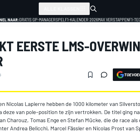
ALLE KLASSEN
NEL NAAR:
GRATIS GP-MANAGERSPEL
F1-KALENDER 2026
MAX VERSTAPPEN
F1-TE
KT EERSTE LMS-OVERWIN
R
TOEVOE
6
 en Nicolas Lapierre hebben de 1000 kilometer van Silverst
deze van pole-position te zijn vertrokken. De titel ging n
Jan Charouz, Tomas Enge en Stefan Mücke, die de race als
hter Andrea Belicchi, Marcel Fässler en Nicolas Prost van 