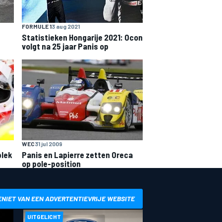
FORMULE 1
3 aug 2021
Statistieken Hongarije 2021: Ocon
volgt na 25 jaar Panis op
WEC
31 jul 2009
plek
Panis en Lapierre zetten Oreca
op pole-position
ENIET VAN EEN ADVERTENTIEVRIJE WEBSITE
UITGELICHT