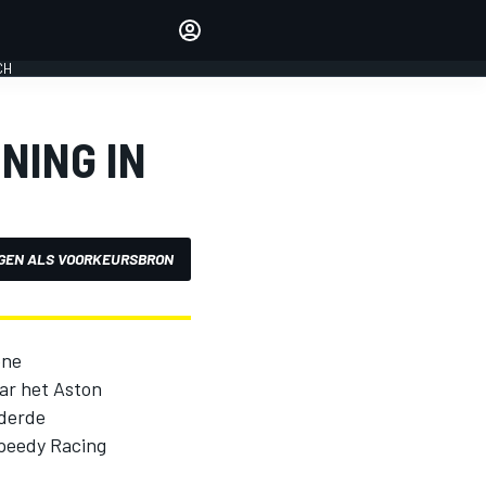
Laat je horen met de
reactiemodule
CH
LOGIN
EDITIE
NING IN
NEDERLAND
GEN ALS VOORKEURSBRON
one
aar het Aston
 derde
Speedy Racing