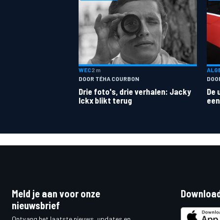
ALG
WEC
2 m
DOO
DOOR TÉHA COURBON
De 
Drie foto's, drie verhalen: Jacky
een
Ickx blikt terug
Meld je aan voor onze
Download
nieuwsbrief
Ontvang het laatste nieuws, updates en