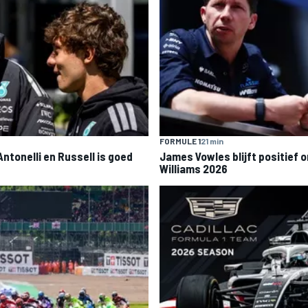
FORMULE 1
21 min
 Antonelli en Russell is goed
James Vowles blijft positief
Williams 2026