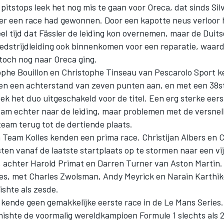
e pitstops leek het nog mis te gaan voor Oreca, dat sinds Sil
er een race had gewonnen. Door een kapotte neus verloor
el tijd dat Fässler de leiding kon overnemen, maar de Duit
wedstrijdleiding ook binnenkomen voor een reparatie, waar
toch nog naar Oreca ging.
phe Bouillon en Christophe Tinseau van Pescarolo Sport k
n een achterstand van zeven punten aan, en met een 38s
eek het duo uitgeschakeld voor de titel. Een erg sterke eers
eam echter naar de leiding, maar problemen met de versnel
team terug tot de dertiende plaats.
 Team Kolles kenden een prima race. Christijan Albers en C
en vanaf de laatste startplaats op te stormen naar een vij
h, achter Harold Primat en Darren Turner van Aston Martin
les, met Charles Zwolsman, Andy Meyrick en Narain Karthi
nishte als zesde.
 kende geen gemakkelijke eerste race in de Le Mans Series
nishte de voormalig wereldkampioen Formule 1 slechts als 2