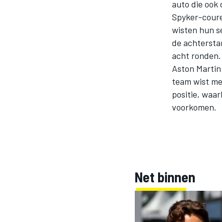
auto die ook
Spyker-coure
wisten hun se
INDYCAR
de achtersta
acht ronden. 
Aston Martin
team wist me
positie, waar
voorkomen.
Net binnen
WEC
DTM