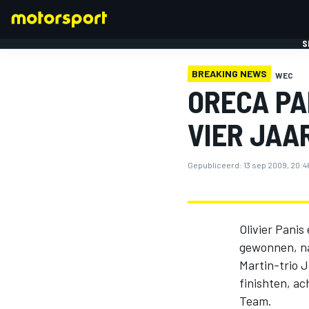
S
BREAKING NEWS
WEC
ORECA PA
VIER JAA
Gepubliceerd:
13 sep 2009, 20:4
FORMULE 1
Olivier Panis
gewonnen, na 
Martin-trio 
finishten, ac
Team.