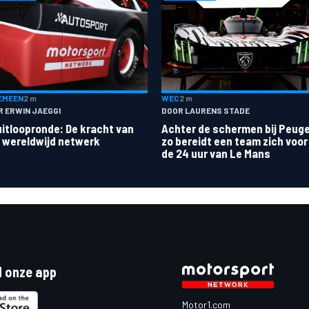
EMEEN
2 m
WEC
2 m
R ERWIN JAEGGI
DOOR LAURENS STADE
uitloopronde: De kracht van
Achter de schermen bij Peug
 wereldwijd netwerk
zo bereidt een team zich voor
de 24 uur van Le Mans
 onze app
Motor1.com