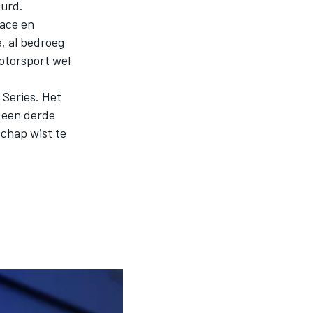
uurd.
ace en
, al bedroeg
otorsport wel
 Series. Het
 een derde
schap wist te