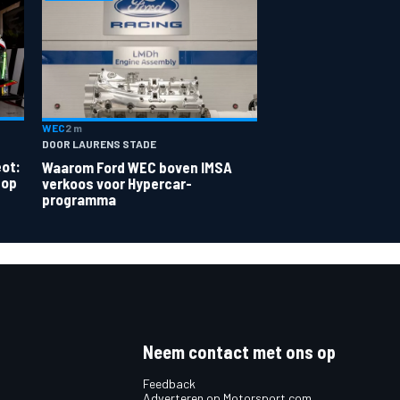
WEC
2 m
DOOR LAURENS STADE
eot:
Waarom Ford WEC boven IMSA
 op
verkoos voor Hypercar-
programma
Neem contact met ons op
Feedback
Adverteren op Motorsport.com