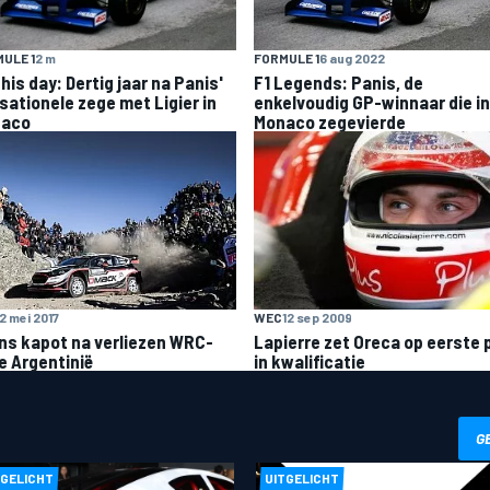
ULE 1
2 m
FORMULE 1
6 aug 2022
his day: Dertig jaar na Panis'
F1 Legends: Panis, de
sationele zege met Ligier in
enkelvoudig GP-winnaar die in
aco
Monaco zegevierde
2 mei 2017
WEC
12 sep 2009
ns kapot na verliezen WRC-
Lapierre zet Oreca op eerste 
e Argentinië
in kwalificatie
G
TGELICHT
UITGELICHT