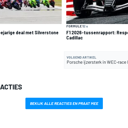
FORMULE 1
2 u
ejarige deal met Silverstone
F1 2026-tussenrapport: Respe
Cadillac
VOLGEND ARTIKEL
Porsche ijzersterk in WEC-race 
EACTIES
BEKIJK ALLE REACTIES EN PRAAT MEE