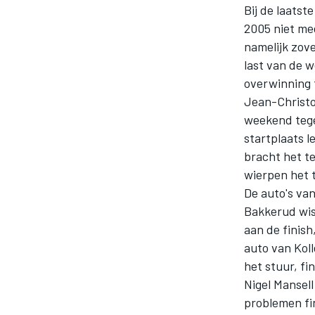
Bij de laatst
2005 niet me
namelijk zove
last van de 
overwinning 
Jean-Christo
weekend tege
startplaats l
MOTOGP
bracht het t
wierpen het 
De auto's van
Bakkerud wist
aan de finis
auto van Kol
het stuur, fi
Nigel Mansell
problemen fi