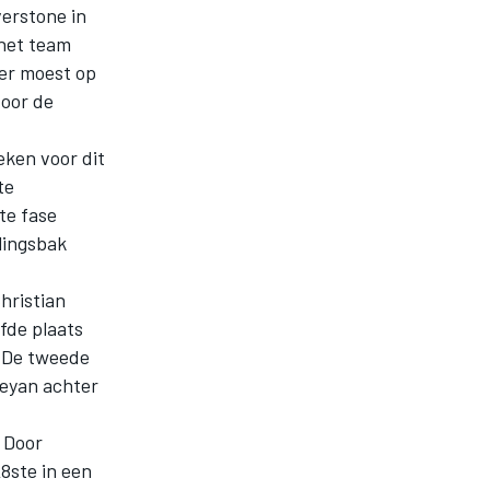
verstone in
 het team
ser moest op
door de
eken voor dit
te
te fase
lingsbak
hristian
fde plaats
. De tweede
keyan achter
. Door
8ste in een