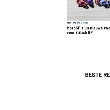
MOTOGP
59 min
MotoGP sluit nieuwe twe
voor British GP
BESTE R