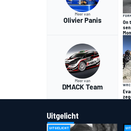
Meer van
FORM
Olivier Panis
On t
sen
Mon
MEER RACEKLASSEN
Meer van
DMACK Team
WRC
Eva
zeg
Uitgelicht
UITGELICHT
UI