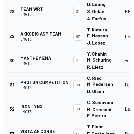
D. Leung
TEAM WRT
28
S. Gelael
BMW
31
LMGT3
A. Farfus
T. Kimura
AKKODIS ASP TEAM
E. Masson
29
Lexu
87
LMGT3
J. Lopez
Y. Shahin
MANTHEY EMA
M. Schuring
30
Pors
91
LMGT3
R. Lietz
C. Ried
PROTON COMPETITION
M. Pedersen
31
Ford
88
LMGT3
D. Olsen
C. Schiavoni
IRON LYNX
32
Lamb
60
M. Cressoni
LMGT3
F. Perera
T. Flohr
VISTA AF CORSE
33
F. Castellacci
Ferr
54