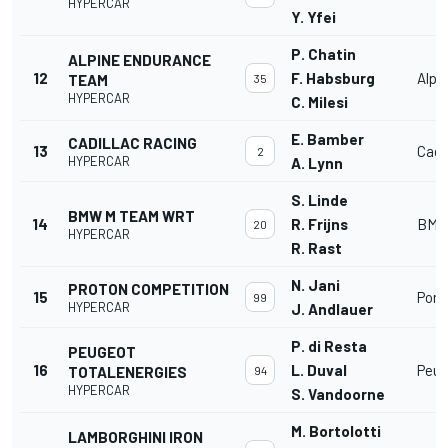
HYPERCAR
Y. Yfei
P. Chatin
ALPINE ENDURANCE
12
F. Habsburg
Alpi
TEAM
35
HYPERCAR
C. Milesi
E. Bamber
CADILLAC RACING
13
Cadi
2
HYPERCAR
A. Lynn
S. Linde
BMW M TEAM WRT
14
R. Frijns
BMW 
20
HYPERCAR
R. Rast
N. Jani
PROTON COMPETITION
15
Pors
99
HYPERCAR
J. Andlauer
P. di Resta
PEUGEOT
16
L. Duval
Peug
TOTALENERGIES
94
HYPERCAR
S. Vandoorne
M. Bortolotti
LAMBORGHINI IRON