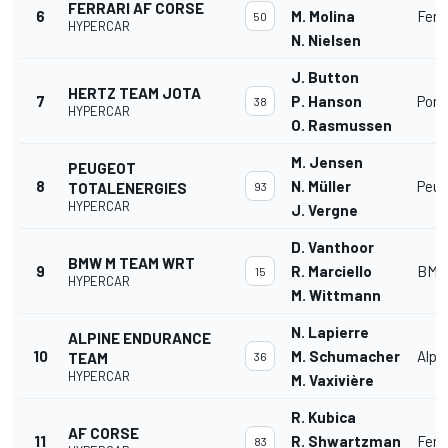
FERRARI AF CORSE
6
M. Molina
Ferr
50
HYPERCAR
N. Nielsen
J. Button
HERTZ TEAM JOTA
7
P. Hanson
Pors
38
HYPERCAR
O. Rasmussen
M. Jensen
PEUGEOT
8
N. Müller
Peug
TOTALENERGIES
93
HYPERCAR
J. Vergne
D. Vanthoor
BMW M TEAM WRT
9
R. Marciello
BMW 
15
HYPERCAR
M. Wittmann
N. Lapierre
ALPINE ENDURANCE
10
M. Schumacher
Alpi
TEAM
36
HYPERCAR
M. Vaxivière
R. Kubica
AF CORSE
11
R. Shwartzman
Ferr
83