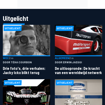
Uitgelicht
UITGELICHT
UITGELICHT
ALGEMEEN
2 m
WEC
2 m
DOOR ERWIN JAEGGI
DOOR TÉHA COURBON
De uitloopronde: De kracht
Drie foto's, drie verhalen:
van een wereldwijd netwerk
Jacky Ickx blikt terug
UITGELICHT
UITGELICHT