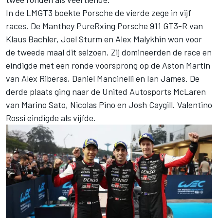
In de LMGT3 boekte Porsche de vierde zege in vijf
races. De Manthey PureRxing Porsche 911 GT3-R van
Klaus Bachler
,
Joel Sturm
en
Alex Malykhin
won voor
de tweede maal dit seizoen. Zij domineerden de race en
eindigde met een ronde voorsprong op de Aston Martin
van
Alex Riberas
,
Daniel Mancinelli
en
Ian James
. De
derde plaats ging naar de
United Autosports
McLaren
van
Marino Sato
,
Nicolas Pino
en
Josh Caygill
.
Valentino
Rossi
eindigde als vijfde.