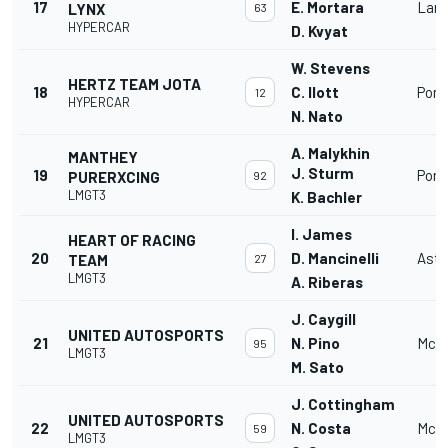
17
E. Mortara
Lamb
LYNX
63
HYPERCAR
D. Kvyat
W. Stevens
HERTZ TEAM JOTA
18
C. Ilott
Pors
12
HYPERCAR
N. Nato
A. Malykhin
MANTHEY
J. Sturm
19
Pors
PURERXCING
92
LMGT3
K. Bachler
I. James
HEART OF RACING
20
D. Mancinelli
Asto
TEAM
27
LMGT3
A. Riberas
J. Caygill
UNITED AUTOSPORTS
21
N. Pino
McLa
95
LMGT3
M. Sato
J. Cottingham
UNITED AUTOSPORTS
22
N. Costa
McLa
59
LMGT3