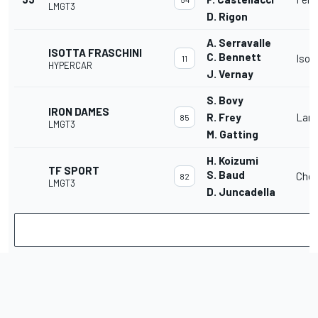
LMGT3
D. Rigon
A. Serravalle
ISOTTA FRASCHINI
C. Bennett
Isot
11
HYPERCAR
J. Vernay
S. Bovy
IRON DAMES
R. Frey
Lamb
85
LMGT3
M. Gatting
H. Koizumi
TF SPORT
S. Baud
Chev
82
LMGT3
D. Juncadella