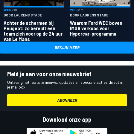
WEC
2 m
WEC
2 m
DOOR LAURENS STADE
DOOR LAURENS STADE
Achter de schermen bij
Waarom Ford WEC boven
Peugeot: zo bereidt een
IMSA verkoos voor
team zich voor op de 24 uur
Hypercar-programma
van Le Mans
BEKIJK MEER
Meld je aan voor onze nieuwsbrief
Ontvang het laatste nieuws, updates en speciale acties direct in
je mailbox.
ABONNEER
Download onze app