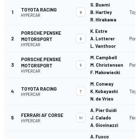
S. Buemi
TOYOTA RACING
1
B. Hartley
Toyo
8
HYPERCAR
R. Hirakawa
K. Estre
PORSCHE PENSKE
2
A. Lotterer
Pors
MOTORSPORT
6
HYPERCAR
L. Vanthoor
M. Campbell
PORSCHE PENSKE
3
M. Christensen
Pors
MOTORSPORT
5
HYPERCAR
F. Makowiecki
M. Conway
TOYOTA RACING
4
K. Kobayashi
Toyo
7
HYPERCAR
N. de Vries
A. Pier Guidi
FERRARI AF CORSE
5
J. Calado
Ferr
51
HYPERCAR
A. Giovinazzi
A. Fuoco