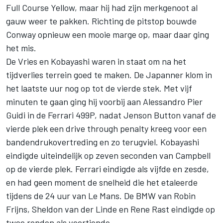
Full Course Yellow, maar hij had zijn merkgenoot al
gauw weer te pakken. Richting de pitstop bouwde
Conway opnieuw een mooie marge op, maar daar ging
het mis.
De Vries en Kobayashi waren in staat om na het
tijdverlies terrein goed te maken. De Japanner klom in
het laatste uur nog op tot de vierde stek. Met vijf
minuten te gaan ging hij voorbij aan
Alessandro Pier
Guidi
in de
Ferrari
499P, nadat
Jenson Button
vanaf de
vierde plek een drive through penalty kreeg voor een
bandendrukovertreding en zo terugviel. Kobayashi
eindigde uiteindelijk op zeven seconden van Campbell
op de vierde plek. Ferrari eindigde als vijfde en zesde,
en had geen moment de snelheid die het etaleerde
tijdens de 24 uur van Le Mans. De BMW van
Robin
Frijns
, Sheldon van der Linde en Rene Rast eindigde op
twee ronden als veertiende.