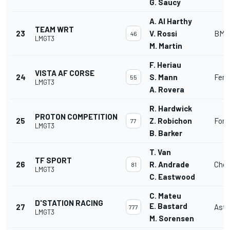
G. Saucy
A. Al Harthy
TEAM WRT
23
V. Rossi
BMW
46
LMGT3
M. Martin
F. Heriau
VISTA AF CORSE
24
S. Mann
Ferr
55
LMGT3
A. Rovera
R. Hardwick
PROTON COMPETITION
25
Z. Robichon
Ford
77
LMGT3
B. Barker
T. Van
TF SPORT
26
R. Andrade
Chev
81
LMGT3
C. Eastwood
C. Mateu
D'STATION RACING
E. Bastard
27
Asto
777
LMGT3
M. Sorensen