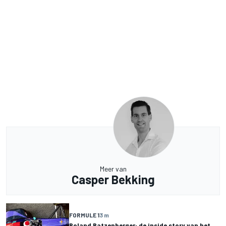
Meer van
Casper Bekking
FORMULE 1
3 m
Roland Ratzenberger: de inside story van het