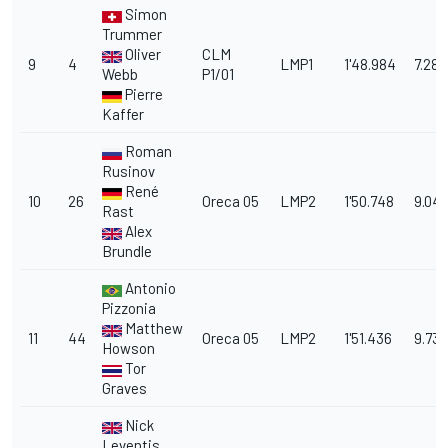
Simon
Trummer
Oliver
CLM
9
4
LMP1
1'48.984
7.281
Webb
P1/01
Pierre
Kaffer
Roman
Rusinov
René
10
26
Oreca 05
LMP2
1'50.748
9.04
Rast
Alex
Brundle
Antonio
Pizzonia
Matthew
11
44
Oreca 05
LMP2
1'51.436
9.733
Howson
Tor
Graves
Nick
Leventis