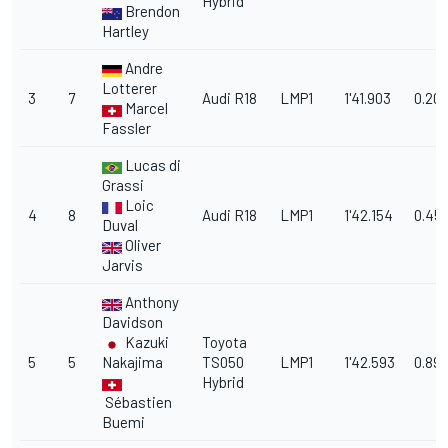
Hybrid
Brendon
Hartley
Andre
Lotterer
3
7
Audi R18
LMP1
1'41.903
0.20
Marcel
Fassler
Lucas di
Grassi
Loic
4
8
Audi R18
LMP1
1'42.154
0.451
Duval
Oliver
Jarvis
Anthony
Davidson
Kazuki
Toyota
5
5
Nakajima
TS050
LMP1
1'42.593
0.89
Hybrid
Sébastien
Buemi