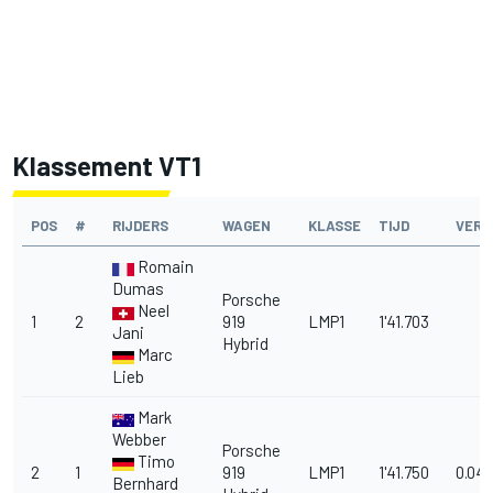
Klassement VT1
POS
#
RIJDERS
WAGEN
KLASSE
TIJD
VERS
Romain
Dumas
Porsche
Neel
1
2
919
LMP1
1'41.703
Jani
Hybrid
Marc
Lieb
Mark
Webber
Porsche
Timo
2
1
919
LMP1
1'41.750
0.047
Bernhard