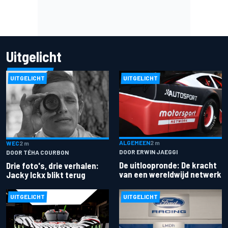
Uitgelicht
UITGELICHT
UITGELICHT
ALGEMEEN
2 m
WEC
2 m
DOOR ERWIN JAEGGI
DOOR TÉHA COURBON
De uitloopronde: De kracht
Drie foto's, drie verhalen:
van een wereldwijd netwerk
Jacky Ickx blikt terug
UITGELICHT
UITGELICHT