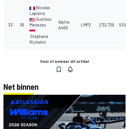
Nicolas
Lapierre
Gustavo
Alpine
33
36
Menezes
LMP2
2'32.739
51.03
A460
Stéphane
Richelmi
Deel of bewaar dit artikel
Net binnen