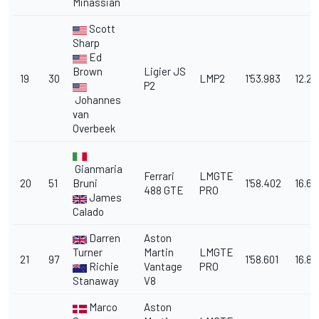
Minassian
Scott
Sharp
Ed
Brown
Ligier JS
19
30
LMP2
1'53.983
12.28
P2
Johannes
van
Overbeek
Gianmaria
Ferrari
LMGTE
20
51
Bruni
1'58.402
16.69
488 GTE
PRO
James
Calado
Darren
Aston
Turner
Martin
LMGTE
21
97
1'58.601
16.89
Richie
Vantage
PRO
Stanaway
V8
Marco
Aston