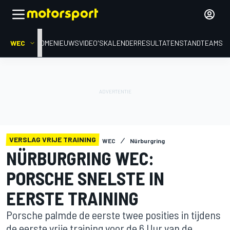
WEC
HOME
NIEUWS
VIDEO'S
KALENDER
RESULTATEN
STAND
TEAMS
VERSLAG VRIJE TRAINING
WEC
Nürburgring
NÜRBURGRING WEC:
PORSCHE SNELSTE IN
EERSTE TRAINING
Porsche palmde de eerste twee posities in tijdens
de eerste vrije training voor de 6 Uur van de