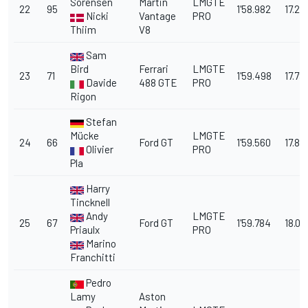
Sorensen
Martin
LMGTE
22
95
1'58.982
17.27
Nicki
Vantage
PRO
Thiim
V8
Sam
Bird
Ferrari
LMGTE
23
71
1'59.498
17.79
Davide
488 GTE
PRO
Rigon
Stefan
Mücke
LMGTE
24
66
Ford GT
1'59.560
17.85
Olivier
PRO
Pla
Harry
Tincknell
Andy
LMGTE
25
67
Ford GT
1'59.784
18.08
Priaulx
PRO
Marino
Franchitti
Pedro
Lamy
Aston