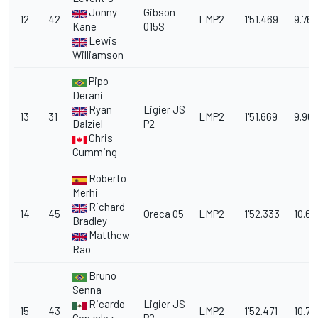
Jonny
Gibson
12
42
LMP2
1'51.469
9.766
Kane
015S
Lewis
Williamson
Pipo
Derani
Ryan
Ligier JS
13
31
LMP2
1'51.669
9.96
Dalziel
P2
Chris
Cumming
Roberto
Merhi
Richard
14
45
Oreca 05
LMP2
1'52.333
10.63
Bradley
Matthew
Rao
Bruno
Senna
Ricardo
Ligier JS
15
43
LMP2
1'52.471
10.76