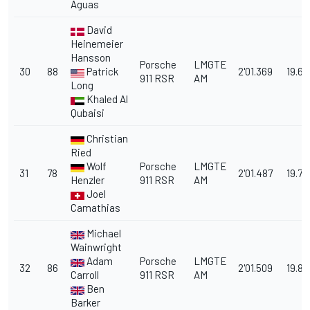
Aguas
David
Heinemeier
Hansson
Porsche
LMGTE
30
88
Patrick
2'01.369
19.66
911 RSR
AM
Long
Khaled Al
Qubaisi
Christian
Ried
Wolf
Porsche
LMGTE
31
78
2'01.487
19.78
Henzler
911 RSR
AM
Joel
Camathias
Michael
Wainwright
Adam
Porsche
LMGTE
32
86
2'01.509
19.80
Carroll
911 RSR
AM
Ben
Barker