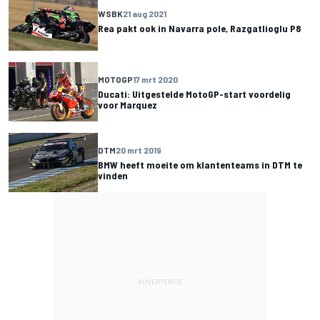
WSBK
21 aug 2021
Rea pakt ook in Navarra pole, Razgatlioglu P8
MOTOGP
17 mrt 2020
Ducati: Uitgestelde MotoGP-start voordelig
voor Marquez
DTM
20 mrt 2019
BMW heeft moeite om klantenteams in DTM te
vinden