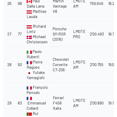
Paul
Martin
LMGTE
26
98
1'59.949
18.2
Dalla Lana
Vantage
AM
Mathias
V8
Lauda
Richard
Porsche
Lietz
LMGTE
27
77
911 RSR
2'00.483
18.78
Michael
PRO
(2016)
Christensen
Paolo
Ruberti
Chevrolet
Pierre
LMGTE
28
50
Corvette
2'00.755
19.05
Ragues
AM
C7-Z06
Yutaka
Yamagishi
François
Perrodo
Ferrari
LMGTE
29
83
Emmanuel
F458
2'00.890
19.18
AM
Collard
Italia
Rui