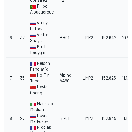
Gonzalez
P2
Filipe
Albuquerque
Vitaly
Petrov
Viktor
16
37
BR01
LMP2
1'52.647
10.9
Shaytar
Kirill
Ladygin
Nelson
Panciatici
Ho-Pin
Alpine
17
35
LMP2
1'52.825
11.122
Tung
A460
David
Cheng
Maurizio
Mediani
David
18
27
BR01
LMP2
1'52.845
11.14
Markozov
Nicolas