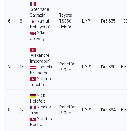
Stéphane
Sarrazin
Toyota
6
6
Kamui
TS050
LMP1
1'43.635
1.932
Kobayashi
Hybrid
Mike
Conway
Alexandre
Imperatori
Rebellion
7
13
Dominik
LMP1
1'48.360
6.657
R-One
Kraihamer
Matheo
Tuscher
Nick
Heidfeld
Nicolas
Rebellion
8
12
LMP1
1'48.364
6.661
Prost
R-One
Mathias
Beche