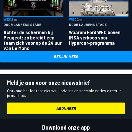
WEC
2 m
WEC
2 m
DOOR LAURENS STADE
DOOR LAURENS STADE
Achter de schermen bij
Waarom Ford WEC boven
Peugeot: zo bereidt een
IMSA verkoos voor
team zich voor op de 24 uur
Hypercar-programma
van Le Mans
BEKIJK MEER
Meld je aan voor onze nieuwsbrief
Ontvang het laatste nieuws, updates en speciale acties direct in
je mailbox.
ABONNEER
Download onze app