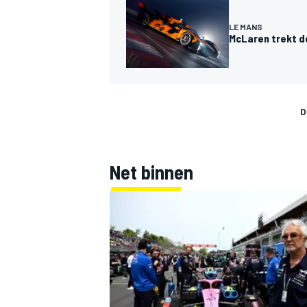
LE MANS
McLaren trekt d
D
MEER RACEKLASSEN
Net binnen