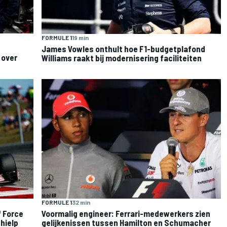
FORMULE 1
19 min
James Vowles onthult hoe F1-budgetplafond
 over
Williams raakt bij modernisering faciliteiten
FORMULE 1
32 min
f Force
Voormalig engineer: Ferrari-medewerkers zien
 hielp
gelijkenissen tussen Hamilton en Schumacher