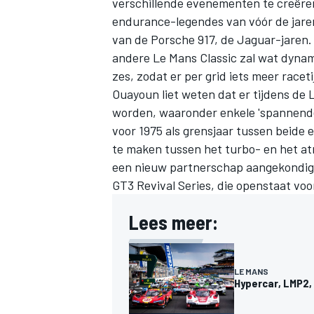
verschillende evenementen te creëren
endurance-legendes van vóór de jaren
van de Porsche 917, de Jaguar-jaren.
andere Le Mans Classic zal wat dynamis
zes, zodat er per grid iets meer racetij
Ouayoun liet weten dat er tijdens de 
worden, waaronder enkele 'spannende
voor 1975 als grensjaar tussen beid
te maken tussen het turbo- en het atm
een nieuw partnerschap aangekondigd
GT3 Revival Series, die openstaat v
Lees meer:
LE MANS
Hypercar, LMP2,