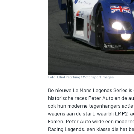
INDYCAR
Foto: Elliot Patching / Motorsport Images
De nieuwe Le Mans Legends Series is
historische races Peter Auto en de a
ook hun moderne tegenhangers actief
wagens aan de start, waarbij LMP2-au
WEC
DTM
komen. Peter Auto wilde een moderne
Racing Legends, een klasse die het bed