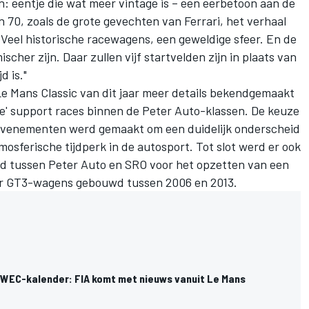
: eentje die wat meer vintage is – een eerbetoon aan de
 70, zoals de grote gevechten van Ferrari, het verhaal
 Veel historische racewagens, een geweldige sfeer. En de
cher zijn. Daar zullen vijf startvelden zijn in plaats van
d is."
Le Mans Classic van dit jaar meer details bekendgemaakt
' support races binnen de Peter Auto-klassen. De keuze
e evenementen werd gemaakt om een duidelijk onderscheid
osferische tijdperk in de autosport. Tot slot werd er ook
 tussen Peter Auto en SRO voor het opzetten van een
oor GT3-wagens gebouwd tussen 2006 en 2013.
 WEC-kalender: FIA komt met nieuws vanuit Le Mans