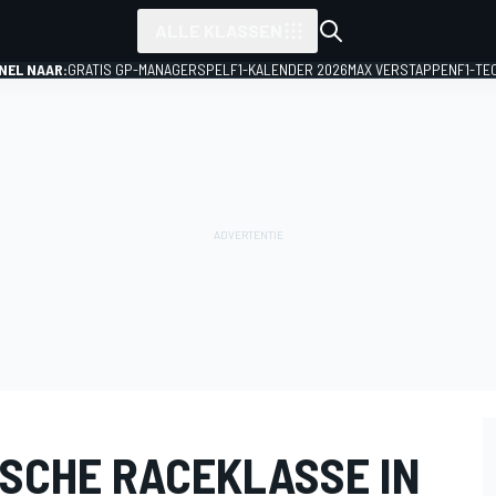
ALLE KLASSEN
NEL NAAR:
GRATIS GP-MANAGERSPEL
F1-KALENDER 2026
MAX VERSTAPPEN
F1-TE
ISCHE RACEKLASSE IN