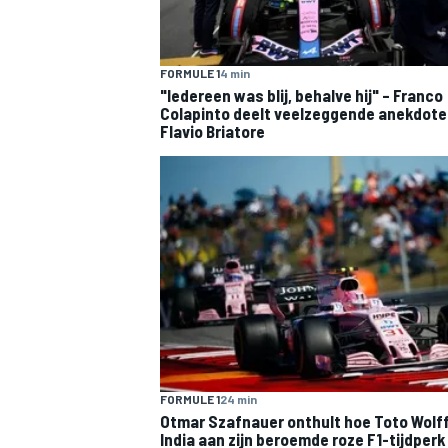
FORMULE 1
4 min
"Iedereen was blij, behalve hij" – Franco
Colapinto deelt veelzeggende anekdote
Flavio Briatore
FORMULE 1
24 min
Otmar Szafnauer onthult hoe Toto Wolf
India aan zijn beroemde roze F1-tijdperk