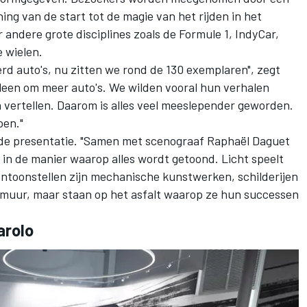
ng van de start tot de magie van het rijden in het
 andere grote disciplines zoals de Formule 1, IndyCar,
e wielen.
d auto's, nu zitten we rond de 130 exemplaren", zegt
lleen om meer auto's. We wilden vooral hun verhalen
vertellen. Daarom is alles veel meeslepender geworden.
pen."
 de presentatie. "Samen met scenograaf Raphaël Daguet
n de manier waarop alles wordt getoond. Licht speelt
 tentoonstellen zijn mechanische kunstwerken, schilderijen
e muur, maar staan op het asfalt waarop ze hun successen
arolo