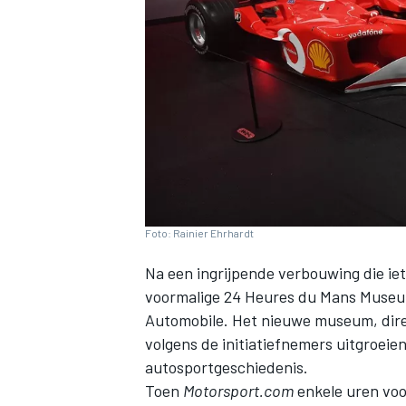
INDYCAR
Foto: Rainier Ehrhardt
Na een ingrijpende verbouwing die iet
voormalige 24 Heures du Mans Museu
Automobile. Het nieuwe museum, direc
volgens de initiatiefnemers uitgroeie
WEC
DTM
autosportgeschiedenis.
Toen
Motorsport.com
enkele uren voo