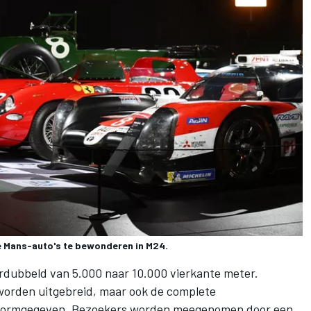
Le Mans-auto's te bewonderen in M24.
rdubbeld van 5.000 naar 10.000 vierkante meter.
 worden uitgebreid, maar ook de complete
vormgegeven. Bezoekers worden meegenomen door een