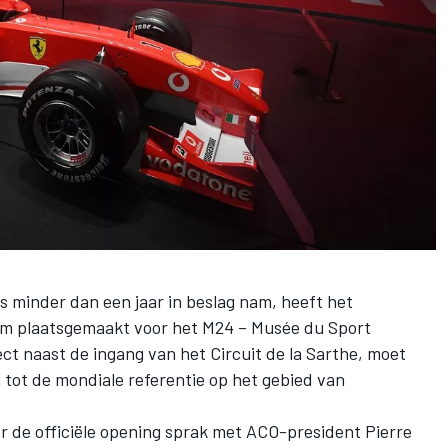
s minder dan een jaar in beslag nam, heeft het
m plaatsgemaakt voor het M24 – Musée du Sport
t naast de ingang van het Circuit de la Sarthe, moet
n tot de mondiale referentie op het gebied van
r de officiële opening sprak met ACO-president Pierre