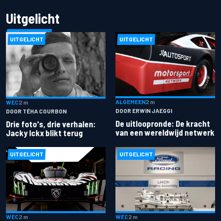
Uitgelicht
UITGELICHT
UITGELICHT
ALGEMEEN
2 m
WEC
2 m
DOOR ERWIN JAEGGI
DOOR TÉHA COURBON
De uitloopronde: De kracht
Drie foto's, drie verhalen:
van een wereldwijd netwerk
Jacky Ickx blikt terug
UITGELICHT
UITGELICHT
WEC
2 m
WEC
2 m