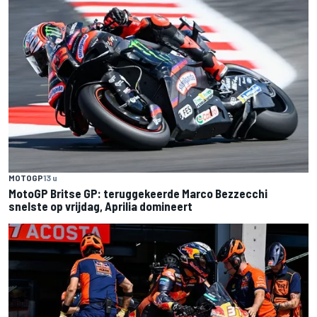
MOTOGP
13 u
MotoGP Britse GP: teruggekeerde Marco Bezzecchi
snelste op vrijdag, Aprilia domineert