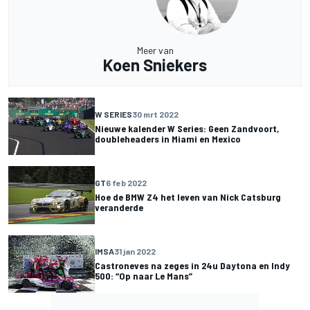
Meer van
Koen Sniekers
W SERIES
30 mrt 2022
Nieuwe kalender W Series: Geen Zandvoort,
doubleheaders in Miami en Mexico
GT
6 feb 2022
Hoe de BMW Z4 het leven van Nick Catsburg
veranderde
IMSA
31 jan 2022
Castroneves na zeges in 24u Daytona en Indy
500: “Op naar Le Mans”