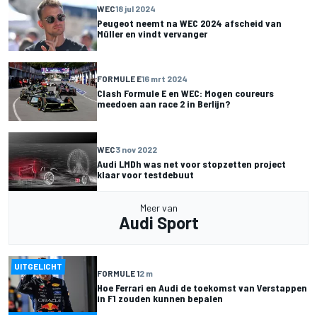
WEC
18 jul 2024
Peugeot neemt na WEC 2024 afscheid van
Müller en vindt vervanger
FORMULE E
16 mrt 2024
Clash Formule E en WEC: Mogen coureurs
meedoen aan race 2 in Berlijn?
WEC
3 nov 2022
Audi LMDh was net voor stopzetten project
klaar voor testdebuut
Meer van
Audi Sport
UITGELICHT
FORMULE 1
2 m
Hoe Ferrari en Audi de toekomst van Verstappen
in F1 zouden kunnen bepalen