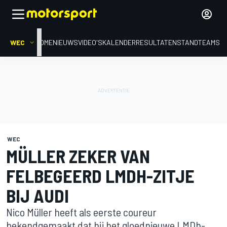
WEC
HOME
NIEUWS
VIDEO'S
KALENDER
RESULTATEN
STAND
TEAMS
WEC
MÜLLER ZEKER VAN
FELBEGEERD LMDH-ZITJE
BIJ AUDI
Nico Müller heeft als eerste coureur
bekendgemaakt dat hij het gloednieuwe LMDh-