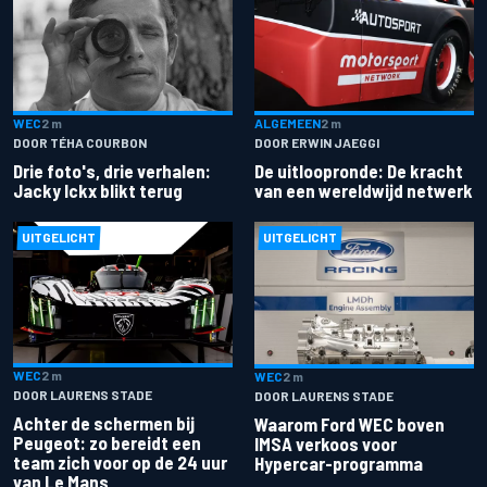
ALGEMEEN
2 m
WEC
2 m
DOOR ERWIN JAEGGI
DOOR TÉHA COURBON
De uitloopronde: De kracht
Drie foto's, drie verhalen:
van een wereldwijd netwerk
Jacky Ickx blikt terug
UITGELICHT
UITGELICHT
WEC
2 m
WEC
2 m
DOOR LAURENS STADE
DOOR LAURENS STADE
Achter de schermen bij
Waarom Ford WEC boven
Peugeot: zo bereidt een
IMSA verkoos voor
team zich voor op de 24 uur
Hypercar-programma
van Le Mans