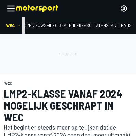
WEC
HOME
NIEUWS
VIDEO'S
KALENDER
RESULTATEN
STAND
TEAMS
WEC
LMP2-KLASSE VANAF 2024
MOGELIJK GESCHRAPT IN
WEC
Het begint er steeds meer op te lijken dat de
LMP2-klasse vanaf 2024 geen deel meer uitmaakt