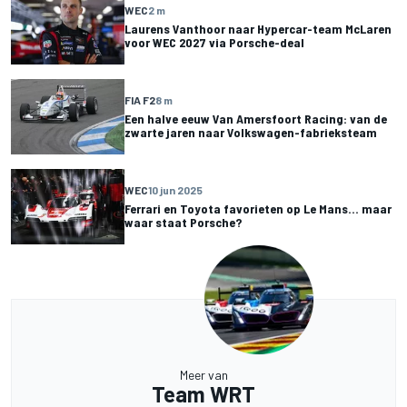
WEC
2 m
Laurens Vanthoor naar Hypercar-team McLaren
voor WEC 2027 via Porsche-deal
FIA F2
8 m
Een halve eeuw Van Amersfoort Racing: van de
zwarte jaren naar Volkswagen-fabrieksteam
WEC
10 jun 2025
Ferrari en Toyota favorieten op Le Mans... maar
waar staat Porsche?
Meer van
Team WRT