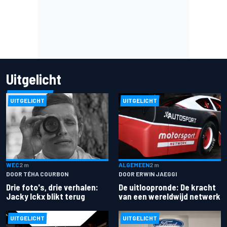
Uitgelicht
UITGELICHT
UITGELICHT
ALGEMEEN
2 m
WEC
2 m
DOOR ERWIN JAEGGI
DOOR TÉHA COURBON
De uitloopronde: De kracht
Drie foto's, drie verhalen:
van een wereldwijd netwerk
Jacky Ickx blikt terug
UITGELICHT
UITGELICHT