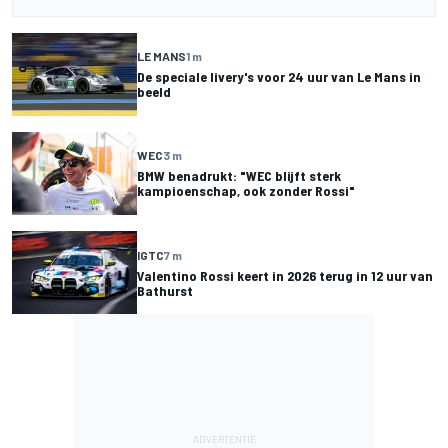
LE MANS
1 m
De speciale livery's voor 24 uur van Le Mans in
beeld
WEC
3 m
BMW benadrukt: "WEC blijft sterk
kampioenschap, ook zonder Rossi"
IGTC
7 m
Valentino Rossi keert in 2026 terug in 12 uur van
Bathurst