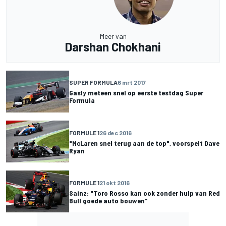
Meer van
Darshan Chokhani
SUPER FORMULA
6 mrt 2017
Gasly meteen snel op eerste testdag Super
Formula
FORMULE 1
26 dec 2016
"McLaren snel terug aan de top", voorspelt Dave
Ryan
FORMULE 1
21 okt 2016
Sainz: "Toro Rosso kan ook zonder hulp van Red
Bull goede auto bouwen"