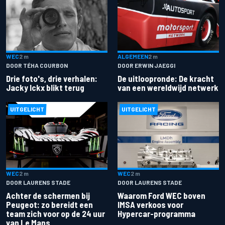
ALGEMEEN
2 m
WEC
2 m
DOOR ERWIN JAEGGI
DOOR TÉHA COURBON
De uitloopronde: De kracht
Drie foto's, drie verhalen:
van een wereldwijd netwerk
Jacky Ickx blikt terug
UITGELICHT
UITGELICHT
WEC
2 m
WEC
2 m
DOOR LAURENS STADE
DOOR LAURENS STADE
Achter de schermen bij
Waarom Ford WEC boven
Peugeot: zo bereidt een
IMSA verkoos voor
team zich voor op de 24 uur
Hypercar-programma
van Le Mans