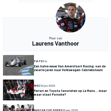
Meer van
Laurens Vanthoor
FIA F2
8 m
Een halve eeuw Van Amersfoort Racing: van de
zwarte jaren naar Volkswagen-fabrieksteam
WEC
10 jun 2025
Ferrari en Toyota favorieten op Le Mans... maar
waar staat Porsche?
NASCAR CUP SERIES
10 apr 2025