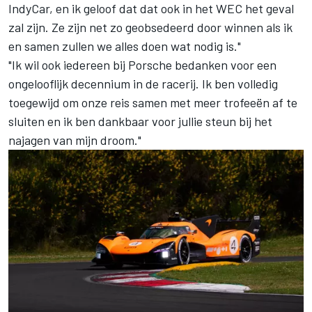
IndyCar, en ik geloof dat dat ook in het WEC het geval
zal zijn. Ze zijn net zo geobsedeerd door winnen als ik
en samen zullen we alles doen wat nodig is."
"Ik wil ook iedereen bij Porsche bedanken voor een
ongelooflijk decennium in de racerij. Ik ben volledig
toegewijd om onze reis samen met meer trofeeën af te
sluiten en ik ben dankbaar voor jullie steun bij het
najagen van mijn droom."