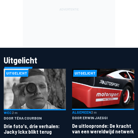
Uitgelicht
UITGELICHT
UITGELICHT
ALGEMEEN
2 m
WEC
2 m
DOOR ERWIN JAEGGI
DOOR TÉHA COURBON
De uitloopronde: De kracht
Drie foto's, drie verhalen:
van een wereldwijd netwerk
Jacky Ickx blikt terug