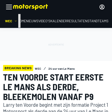
WEC
HOME
NIEUWS
VIDEO'S
KALENDER
RESULTATEN
STAND
TEAMS
BREAKING NEWS
WEC
24 uur van Le Mans
TEN VOORDE START EERSTE
LE MANS ALS DERDE,
BLEEKEMOLEN VANAF P9
Larry ten Voorde begint met zijn formatie Project 1
Motorsport als derde aan de 24 uur van Le Mans in