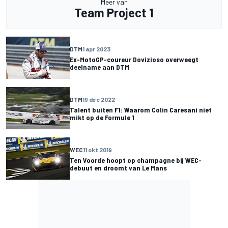
Meer van
Team Project 1
DTM
1 apr 2023
Ex-MotoGP-coureur Dovizioso overweegt
deelname aan DTM
DTM
19 dec 2022
Talent buiten F1: Waarom Colin Caresani niet
mikt op de Formule 1
WEC
11 okt 2019
Ten Voorde hoopt op champagne bij WEC-
debuut en droomt van Le Mans