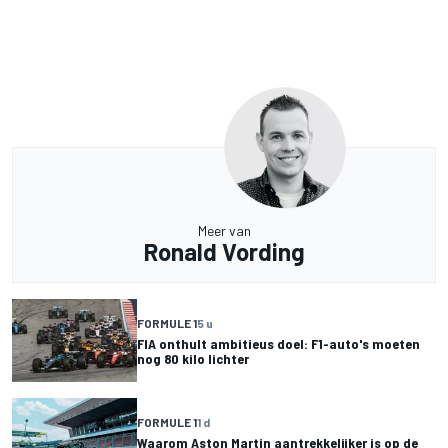
Meer van
Ronald Vording
FORMULE 1
5 u
FIA onthult ambitieus doel: F1-auto's moeten
nog 80 kilo lichter
FORMULE 1
1 d
Waarom Aston Martin aantrekkelijker is op de