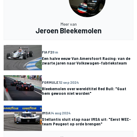
Meer van
Jeroen Bleekemolen
FIA F2
8 m
Een halve eeuw Van Amersfoort Racing: van de
zwarte jaren naar Volkswagen-fabrieksteam
FORMULE 1
2 sep 2024
Bleekemolen over wereldtitel Red Bull: "Gaat
hem gewoon niet worden"
IMSA
14 aug 2024
Stellantis sluit stap naar IMSA uit: "Eerst WEC-
team Peugeot op orde brengen"