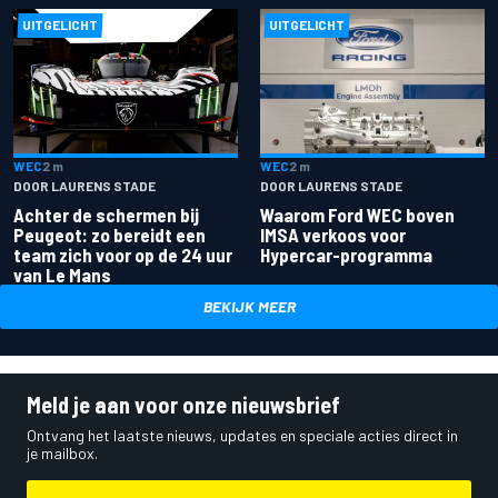
UITGELICHT
UITGELICHT
WEC
2 m
WEC
2 m
DOOR LAURENS STADE
DOOR LAURENS STADE
Achter de schermen bij
Waarom Ford WEC boven
Peugeot: zo bereidt een
IMSA verkoos voor
team zich voor op de 24 uur
Hypercar-programma
van Le Mans
BEKIJK MEER
Meld je aan voor onze nieuwsbrief
Ontvang het laatste nieuws, updates en speciale acties direct in
je mailbox.