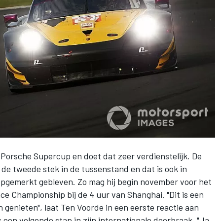
Porsche Supercup en doet dat zeer verdienstelijk. De
de tweede stek in de tussenstand en dat is ook in
opgemerkt gebleven. Zo mag hij begin november voor het
nce Championship
bij de 4 uur van Shanghai. "Dit is een
n genieten", laat Ten Voorde in een eerste reactie aan
s een volgende stap in zijn internationale doorbraak. "Ja,