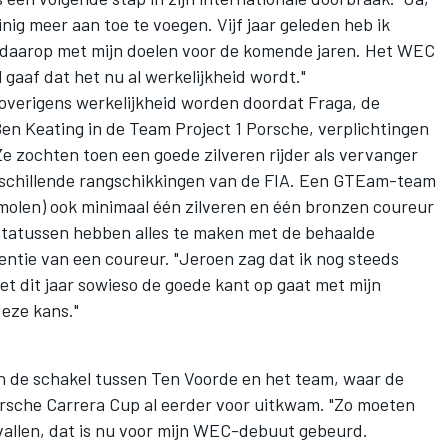
inig meer aan toe te voegen. Vijf jaar geleden heb ik
t daarop met mijn doelen voor de komende jaren. Het WEC
 gaaf dat het nu al werkelijkheid wordt."
verigens werkelijkheid worden doordat Fraga, de
Ben Keating in de
Team Project 1
Porsche, verplichtingen
"Ze zochten toen een goede zilveren rijder als vervanger
erschillende rangschikkingen van de FIA. Een GTEam-team
molen) ook minimaal één zilveren en één bronzen coureur
 statussen hebben alles te maken met de behaalde
entie van een coureur. "Jeroen zag dat ik nog steeds
et dit jaar sowieso de goede kant op gaat met mijn
deze kans."
 de schakel tussen
Ten Voorde
en het team, waar de
rsche Carrera Cup al eerder voor uitkwam. "Zo moeten
r vallen, dat is nu voor mijn WEC-debuut gebeurd.