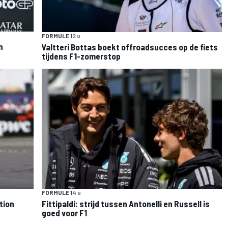
FORMULE 1
2 u
n
Valtteri Bottas boekt offroadsucces op de fiets
tijdens F1-zomerstop
FORMULE 1
4 u
tion
Fittipaldi: strijd tussen Antonelli en Russell is
goed voor F1