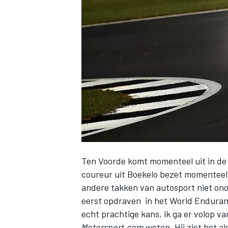
INDYCAR
Ten Voorde komt momenteel uit in de 
coureur uit Boekelo bezet momenteel 
andere takken van autosport niet on
WEC
DTM
eerst opdraven in
het World Endura
echt prachtige kans, ik ga er volop va
Motorsport.com
weten. Hij ziet het al