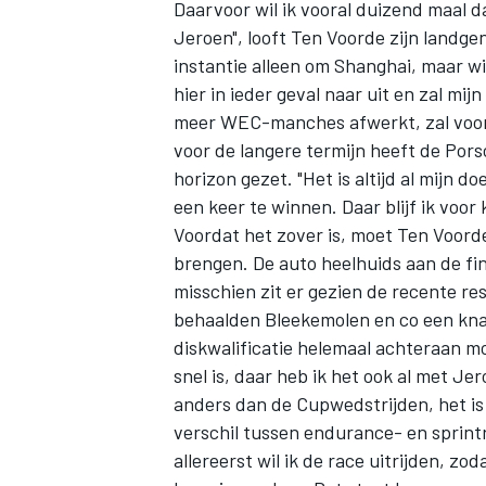
Daarvoor wil ik vooral duizend maal d
Jeroen", looft Ten Voorde zijn landg
instantie alleen om Shanghai, maar wie
hier in ieder geval naar uit en zal mi
meer WEC-manches afwerkt, zal voora
voor de langere termijn heeft de Porsc
horizon gezet. "Het is altijd al mijn d
een keer te winnen. Daar blijf ik voor
Voordat het zover is, moet Ten Voord
brengen. De auto heelhuids aan de fin
misschien zit er gezien de recente re
behaalden Bleekemolen en co een kna
diskwalificatie helemaal achteraan mo
snel is, daar heb ik het ook al met Je
anders dan de Cupwedstrijden, het is 
verschil tussen endurance- en sprin
allereerst wil ik de race uitrijden, z