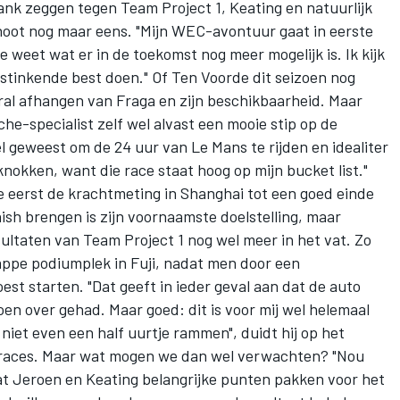
ank zeggen tegen Team Project 1, Keating en natuurlijk
enoot nog maar eens. "Mijn WEC-avontuur gaat in eerste
 weet wat er in de toekomst nog meer mogelijk is. Ik kijk
jn stinkende best doen." Of Ten Voorde dit seizoen nog
l afhangen van Fraga en zijn beschikbaarheid. Maar
he-specialist zelf wel alvast een mooie stip op de
oel geweest om de 24 uur van Le Mans te rijden en idealiter
 knokken, want die race staat hoog op mijn bucket list."
e eerst de krachtmeting in Shanghai tot een goed einde
ish brengen is zijn voornaamste doelstelling, maar
sultaten van Team Project 1 nog wel meer in het vat. Zo
ppe podiumplek in Fuji, nadat men door een
est starten. "Dat geeft in ieder geval aan dat de auto
roen over gehad. Maar goed: dit is voor mij wel helemaal
niet even een half uurtje rammen", duidt hij op het
traces. Maar wat mogen we dan wel verwachten? "Nou
odat Jeroen en Keating belangrijke punten pakken voor het