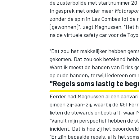
de zusterbolide met startnummer 20 
In gesprek met onder meer
Motorspo
zonder de spin in Les Combes tot de
[gewonnen]", zegt Magnussen. "Het ha
na de virtuele safety car voor de Toy
"Dat zou het makkelijker hebben gem
gekomen. Dat zou ook betekend heb
Want ik moest de banden van Dries ge
op oude banden, terwijl iedereen om 
"Regels soms lastig te begr
Eerder had Magnussen al een aanvarin
gingen zij-aan-zij, waarbij de #51 Fe
lieten de stewards onbestraft, waar 
"Vanuit mijn perspectief hebben de s
incident. Dat is hoe zij het beoordeel
"Er zijn bepaalde regels, al is het som