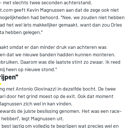
- met slechts twee seconden achterstand.
rt.com
geeft Kevin Magnussen aan dat de zege ook niet
 mogelijkheden had behoord. "Nee, we zouden niet hebben
d het wel iets makkelijker gemaakt, want dan zou Dries
ota hebben gelegen."
aakt omdat er dan minder druk van achteren was
ben dat we nieuwe banden hadden kunnen monteren.
bruiken. Daarom was die laatste stint zo zwaar. Ik reed
mij heen op nieuwe stond."
ijpen"
g met Antonio Giovinazzi in dezelfde bocht. De twee
rrari door het grind moest op de exit. Ook dat moment
Magnussen zich wel in kan vinden.
tewards de juiste beslissing genomen. Het was een race-
d hebben", legt Magnussen uit.
s best lastig om volledig te begrijpen wat precies wel en