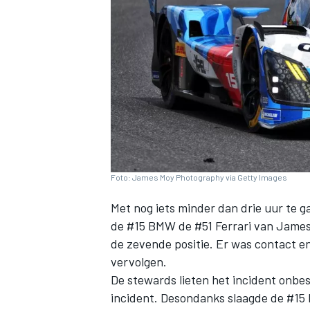
INDYCAR
Foto: James Moy Photography via Getty Images
Met nog iets minder dan drie uur te 
de #15 BMW de #51 Ferrari van James 
de zevende positie. Er was contact e
vervolgen.
WEC
DTM
De stewards lieten het incident onbe
incident. Desondanks slaagde de #15