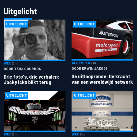
Uitgelicht
UITGELICHT
UITGELICHT
ALGEMEEN
2 m
WEC
2 m
DOOR ERWIN JAEGGI
DOOR TÉHA COURBON
De uitloopronde: De kracht
Drie foto's, drie verhalen:
van een wereldwijd netwerk
Jacky Ickx blikt terug
UITGELICHT
UITGELICHT
WEC
2 m
WEC
2 m