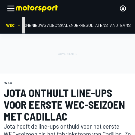
WEC
HOME
NIEUWS
VIDEO'S
KALENDER
RESULTATEN
STAND
TEAMS
WEC
JOTA ONTHULT LINE-UPS
VOOR EERSTE WEC-SEIZOEN
MET CADILLAC
Jota heeft de line-ups onthuld voor het eerste
WEC-seizoen als het fabrieksteam van Cadillac. Zo