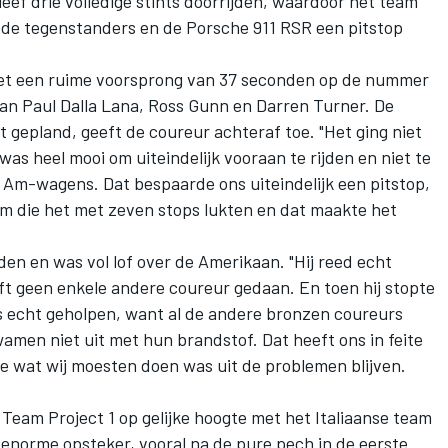
leef drie volledige stints doorrijden, waardoor het team
 de tegenstanders en de Porsche 911 RSR een pitstop
t een ruime voorsprong van 37 seconden op de nummer
an Paul Dalla Lana, Ross Gunn en Darren Turner. De
t gepland, geeft de coureur achteraf toe. "Het ging niet
s heel mooi om uiteindelijk vooraan te rijden en niet te
Am-wagens. Dat bespaarde ons uiteindelijk een pitstop,
m die het met zeven stops lukten en dat maakte het
en en was vol lof over de Amerikaan. "Hij reed echt
ft geen enkele andere coureur gedaan. En toen hij stopte
s echt geholpen, want al de andere bronzen coureurs
amen niet uit met hun brandstof. Dat heeft ons in feite
e wat wij moesten doen was uit de problemen blijven.
Team Project 1 op gelijke hoogte met het Italiaanse team
enorme opsteker, vooral na de pure pech in de eerste