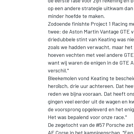
de eerste fase voor zijn rekening en b
op een andere strategie uitkwam dan
minder hoefde te maken.
Zodoende finishte
Project 1 Racing
me
twee: de Aston Martin Vantage GTE v
driedubbele stint van Keating was nie
zoals we hadden verwacht, maar het wa
hoeven vechten met veel andere GTE 
want wij waren de enigen in de GTE A
verschil."
Bleekemolen
vond Keating te bescheid
heroïsch, drie uur achtereen. Dat hee
reden we bijna vooraan. Dat heeft on
gingen veel eerder uit de wagen en kw
de voorsprong opgeleverd en het enig
Het was bepalend voor onze race."
De zegetocht van de #57 Porsche zet 
AF Corse in het kampioenschap. "Een 