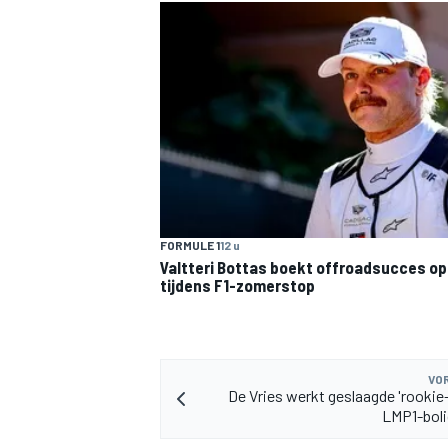
MEER RACEKLASSEN
FORMULE 1
12 u
Valtteri Bottas boekt offroadsucces op 
tijdens F1-zomerstop
VOR
De Vries werkt geslaagde 'rookie-
LMP1-boli