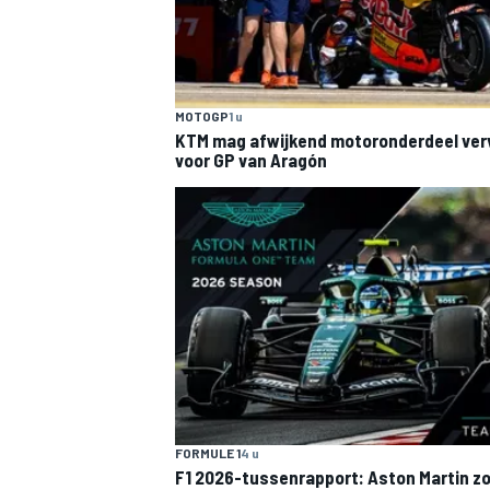
MOTOGP
1 u
KTM mag afwijkend motoronderdeel ve
voor GP van Aragón
FORMULE 1
4 u
F1 2026-tussenrapport: Aston Martin z