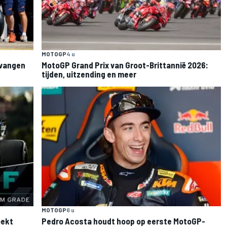
MOTOGP
4 u
rvangen
MotoGP Grand Prix van Groot-Brittannië 2026:
tijden, uitzending en meer
MOTOGP
6 u
oekt
Pedro Acosta houdt hoop op eerste MotoGP-