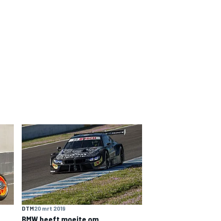
DTM
20 mrt 2019
BMW heeft moeite om