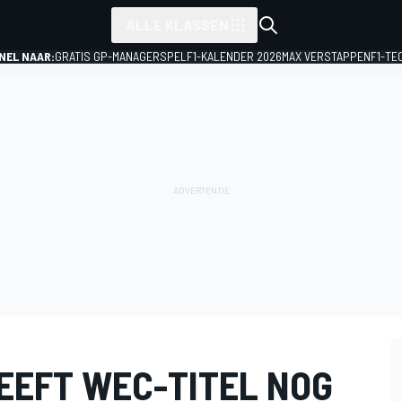
ALLE KLASSEN
NEL NAAR:
GRATIS GP-MANAGERSPEL
F1-KALENDER 2026
MAX VERSTAPPEN
F1-TE
GEEFT WEC-TITEL NOG