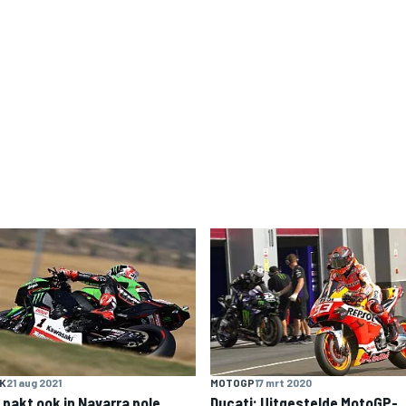
K
21 aug 2021
MOTOGP
17 mrt 2020
 pakt ook in Navarra pole,
Ducati: Uitgestelde MotoGP-