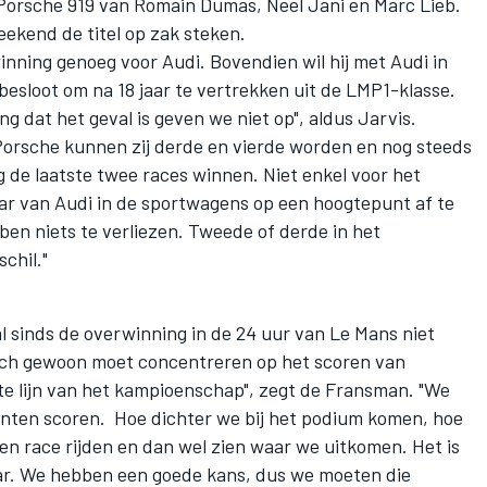
Porsche 919 van Romain Dumas, Neel Jani en Marc Lieb.
eekend de titel op zak steken.
inning genoeg voor Audi. Bovendien wil hij met Audi in
esloot om na 18 jaar te vertrekken uit de LMP1-klasse.
ang dat het geval is geven we niet op", aldus Jarvis.
Porsche kunnen zij derde en vierde worden en nog steeds
 de laatste twee races winnen. Niet enkel voor het
ar van Audi in de sportwagens op een hoogtepunt af te
bben niets te verliezen. Tweede of derde in het
chil."
l sinds de overwinning in de 24 uur van Le Mans niet
ich gewoon moet concentreren op het scoren van
hte lijn van het kampioenschap", zegt de Fransman. "We
nten scoren. Hoe dichter we bij het podium komen, hoe
en race rijden en dan wel zien waar we uitkomen. Het is
jaar. We hebben een goede kans, dus we moeten die