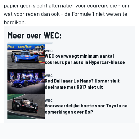
papier geen slecht alternatief voor coureurs die - om
wat voor reden dan ook - de Formule 1 niet weten te
bereiken.
Meer over WEC:
WEC
WEC overweegt minimum aantal
coureurs per auto in Hypercar-klasse
WEC
Red Bull naar Le Mans? Horner sluit
deelname met RB17 niet uit
WEC
Voorwaardelijke boete voor Toyota na
opmerkingen over BoP