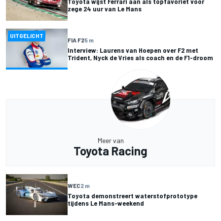
Toyota wijst Ferrari aan als topfavoriet voor
zege 24 uur van Le Mans
UITGELICHT
FIA F2
5 m
Interview: Laurens van Hoepen over F2 met
Trident, Nyck de Vries als coach en de F1-droom
Meer van
Toyota Racing
WEC
2 m
Toyota demonstreert waterstofprototype
tijdens Le Mans-weekend