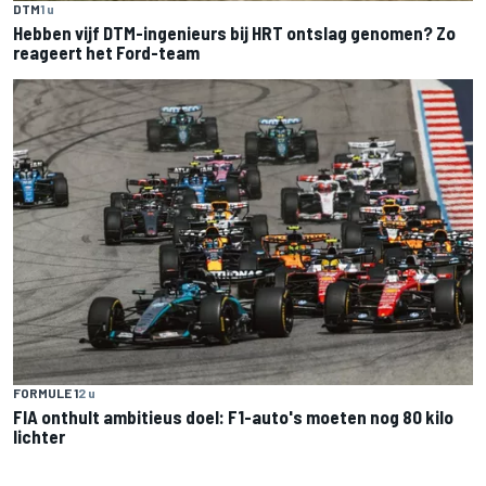
DTM
1 u
Hebben vijf DTM-ingenieurs bij HRT ontslag genomen? Zo
reageert het Ford-team
FORMULE 1
2 u
FIA onthult ambitieus doel: F1-auto's moeten nog 80 kilo
lichter