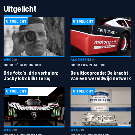
Uitgelicht
UITGELICHT
UITGELICHT
ALGEMEEN
2 m
WEC
2 m
DOOR ERWIN JAEGGI
DOOR TÉHA COURBON
De uitloopronde: De kracht
Drie foto's, drie verhalen:
van een wereldwijd netwerk
Jacky Ickx blikt terug
UITGELICHT
UITGELICHT
WEC
2 m
WEC
2 m
DOOR LAURENS STADE