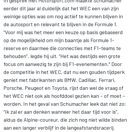
In
gesprek met
Motorsport.com
maakte Schumacher
eerder dit jaar al duidelijk dat het WEC een van zijn
weinige opties was om nog actief te kunnen blijven in
de autosport en relevant te blijven in de Formule 1.
“Voor mij was het meer een keuze op basis gebaseerd
op de mogelijkheid om mijn baantje als Formule 1-
reserve en daarmee die connecties met F1-teams te
behouden”, legde hij uit. “Het was destijds een grote
focus om aanwezig te zijn bij F1-evenementen." Door
de competitie in het WEC, dat nu een gouden tijdperk
geniet met fabrikanten als BMW, Cadillac,
Ferrari
,
Porsche, Peugeot en Toyota, rijst dan wel de vraag of
het WEC niet ook als hoofddoel gezien kan – of moet –
worden. In het geval van Schumacher leek dat niet zo:
“Ik zal er aan denken wanneer het daar tijd voor is”,
aldus de Alpine-coureur, die zich nog niet wilde binden
aan een langer verblijf in de langeafstandsracerij.