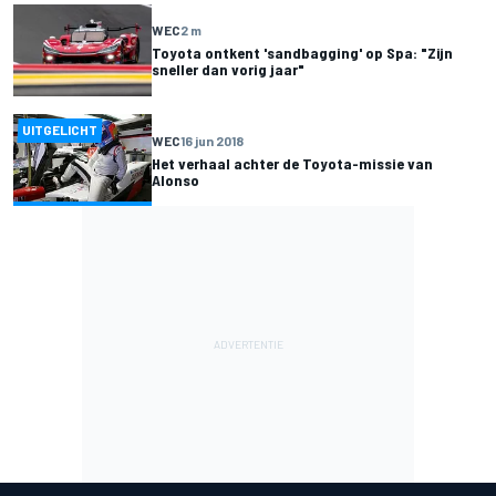
WEC
2 m
Toyota ontkent 'sandbagging' op Spa: "Zijn
sneller dan vorig jaar"
UITGELICHT
WEC
16 jun 2018
Het verhaal achter de Toyota-missie van
Alonso