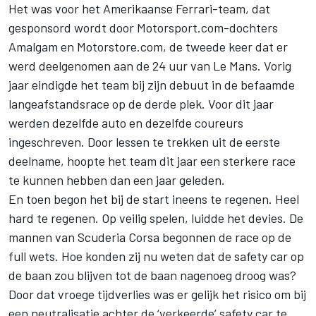
Het was voor het Amerikaanse Ferrari-team, dat
gesponsord wordt door Motorsport.com-dochters
Amalgam
en
Motorstore.com
, de tweede keer dat er
werd deelgenomen aan de 24 uur van Le Mans. Vorig
jaar eindigde het team bij zijn debuut in de befaamde
langeafstandsrace op de derde plek. Voor dit jaar
werden dezelfde auto en dezelfde coureurs
ingeschreven. Door lessen te trekken uit de eerste
deelname, hoopte het team dit jaar een sterkere race
te kunnen hebben dan een jaar geleden.
En toen begon het bij de start ineens te regenen. Heel
hard te regenen. Op veilig spelen, luidde het devies. De
mannen van Scuderia Corsa begonnen de race op de
full wets. Hoe konden zij nu weten dat de safety car op
de baan zou blijven tot de baan nagenoeg droog was?
Door dat vroege tijdverlies was er gelijk het risico om bij
een neutralisatie achter de ‘verkeerde’ safety car te