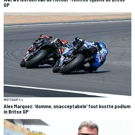
GP
MOTOGP
3 u
Alex Marquez: ‘domme, onacceptabele’ fout kostte podium
in Britse GP