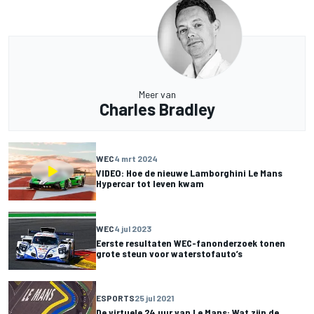
Meer van
Charles Bradley
WEC
4 mrt 2024
VIDEO: Hoe de nieuwe Lamborghini Le Mans
Hypercar tot leven kwam
WEC
4 jul 2023
Eerste resultaten WEC-fanonderzoek tonen
grote steun voor waterstofauto’s
ESPORTS
25 jul 2021
De virtuele 24 uur van Le Mans: Wat zijn de