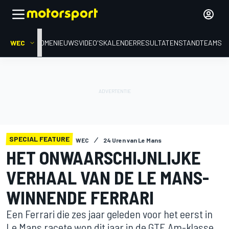
WEC
HOME
NIEUWS
VIDEO'S
KALENDER
RESULTATEN
STAND
TEAMS
SPECIAL FEATURE
WEC
24 Uren van Le Mans
HET ONWAARSCHIJNLIJKE
VERHAAL VAN DE LE MANS-
WINNENDE FERRARI
Een Ferrari die zes jaar geleden voor het eerst in
Le Mans racete won dit jaar in de GTE Am-klasse