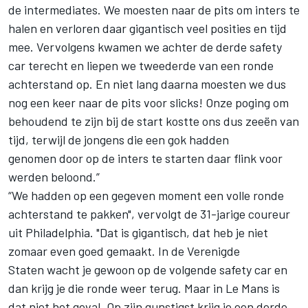
de intermediates. We moesten naar de pits om inters te
halen en verloren daar gigantisch veel posities en tijd
mee. Vervolgens kwamen we achter de derde safety
car terecht en liepen we tweederde van een ronde
achterstand op. En niet lang daarna moesten we dus
nog een keer naar de pits voor slicks! Onze poging om
behoudend te zijn bij de start kostte ons dus zeeën van
tijd, terwijl de jongens die een gok hadden
genomen door op de inters te starten daar flink voor
werden beloond.”
“We hadden op een gegeven moment een volle ronde
achterstand te pakken", vervolgt de 31-jarige coureur
uit Philadelphia. "Dat is gigantisch, dat heb je niet
zomaar even goed gemaakt. In de Verenigde
Staten wacht je gewoon op de volgende safety car en
dan krijg je die ronde weer terug. Maar in Le Mans is
dat niet het geval. Op zijn gunstigst krijg je een derde