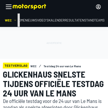
WEC
HOME
NIEUWS
VIDEO'S
KALENDER
RESULTATEN
STAND
TEAMS
TESTVERSLAG
WEC
Testdag 24 uur van Le Mans
GLICKENHAUS SNELSTE
TIJDENS OFFICIËLE TESTDAG
24 UUR VAN LE MANS
De officiële testdag voor de 24 uur van Le Mans is
zondag als snelste afgesloten door Glickenhaus