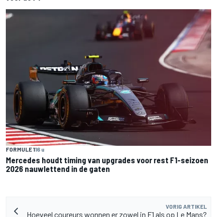
FORMULE 1
16 u
Mercedes houdt timing van upgrades voor rest F1-seizoen
2026 nauwlettend in de gaten
VORIG ARTIKEL
Hoeveel coureurs wonnen er zowel in F1 als op Le Mans?