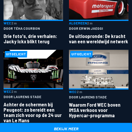
ALGEMEEN
2 m
WEC
2 m
DOOR ERWIN JAEGGI
DOOR TÉHA COURBON
De uitloopronde: De kracht
Drie foto's, drie verhalen:
van een wereldwijd netwerk
Jacky Ickx blikt terug
UITGELICHT
UITGELICHT
WEC
2 m
WEC
2 m
DOOR LAURENS STADE
DOOR LAURENS STADE
Achter de schermen bij
Waarom Ford WEC boven
Peugeot: zo bereidt een
IMSA verkoos voor
team zich voor op de 24 uur
Hypercar-programma
van Le Mans
BEKIJK MEER