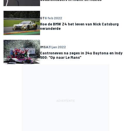
GT
6 feb 2022
Hoe de BMW Z4 het leven van Nick Catsburg
veranderde
IMSA
31 jan 2022
Castroneves na zeges in 24u Daytona en Indy
500: “Op naar Le Mans”