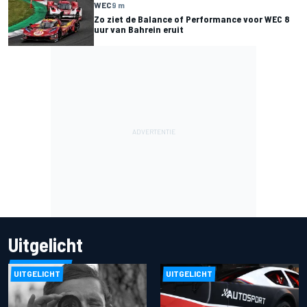
WEC
9 m
Zo ziet de Balance of Performance voor WEC 8
uur van Bahrein eruit
Uitgelicht
UITGELICHT
UITGELICHT