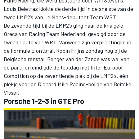
Panis Racing, die werd bestuurd door Will Stevens.
Louis Deletraz klokte de derde tijd in de snelste van de
twee LMP2’s van Le Mans-debutant Team WRT.
De zevende tijd bij de LMP2’s ging naar de knalgele
Oreca van Racing Team Nederland, gevolgd door de
tweede auto van WRT. Vanwege zijn verplichtingen in
de Formule E ontbrak Robin Frijns zondag nog bij de
Belgische renstal. Renger van der Zande was wel van
de partij en eindigde de testdag met Inter Europol
Compttion op de zeventiende plek bij de LMP2’s, één
plekje voor de Richard Mille Racing-bolide van Beitske
Visser.
Porsche 1-2-3 in GTE Pro