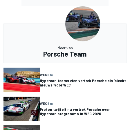
Meer van
Porsche Team
WEC
8 m
Hypercar-teams zien vertrek Porsche als 'slecht
nieuws' voor WEC
WEC
8 m
Proton twijfelt na vertrek Porsche over
Hypercar-programma in WEC 2026