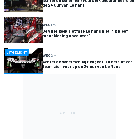
Achter de schermen: vuurwerk gegarandeerd bij
de 24 uur van Le Mans
WEC
1 m
De Vries keek slotfase Le Mans niet: "Ik bleef
maar kleding opvouwen"
UITGELICHT
WEC
2 m
Achter de schermen bij Peugeot: zo bereidt een
team zich voor op de 24 uur van Le Mans