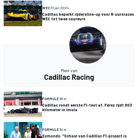
WEC
31 jan 2024
Cadillac beperkt rijdersline-up voor 6-uursraces
WEC tot twee coureurs
Meer van
Cadillac Racing
FORMULE 1
8 m
Cadillac rondt eerste F1-test af: Pérez rijdt 903
kilometer in Imola
FORMULE 1
9 m
Symonds: "Schaal van Cadillac F1-project is