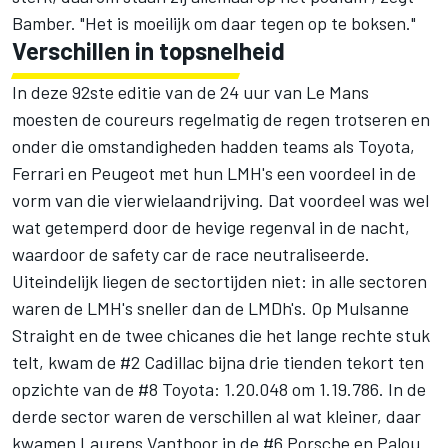
Bamber. "Het is moeilijk om daar tegen op te boksen."
Verschillen in topsnelheid
In deze 92ste editie van de 24 uur van Le Mans
moesten de coureurs regelmatig de regen trotseren en
onder die omstandigheden hadden teams als Toyota,
Ferrari en Peugeot met hun LMH's een voordeel in de
vorm van die vierwielaandrijving. Dat voordeel was wel
wat getemperd door de hevige regenval in de nacht,
waardoor de safety car de race neutraliseerde.
Uiteindelijk liegen de sectortijden niet: in alle sectoren
waren de LMH's sneller dan de LMDh's. Op Mulsanne
Straight en de twee chicanes die het lange rechte stuk
telt, kwam de #2 Cadillac bijna drie tienden tekort ten
opzichte van de #8 Toyota: 1.20.048 om 1.19.786. In de
derde sector waren de verschillen al wat kleiner, daar
kwamen
Laurens Vanthoor
in de #6 Porsche en Palou