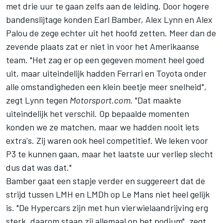
met drie uur te gaan zelfs aan de leiding. Door hogere
bandenslijtage konden
Earl Bamber
,
Alex Lynn
en
Alex
Palou
de zege echter uit het hoofd zetten. Meer dan de
zevende plaats zat er niet in voor het Amerikaanse
team. "Het zag er op een gegeven moment heel goed
uit, maar uiteindelijk hadden Ferrari en Toyota onder
alle omstandigheden een klein beetje meer snelheid",
zegt Lynn tegen
Motorsport.com
. "Dat maakte
uiteindelijk het verschil. Op bepaalde momenten
konden we ze matchen, maar we hadden nooit iets
extra's. Zij waren ook heel competitief. We leken voor
P3 te kunnen gaan, maar het laatste uur verliep slecht
dus dat was dat."
Bamber gaat een stapje verder en suggereert dat de
strijd tussen LMH en LMDh op Le Mans niet heel gelijk
is. "De Hypercars zijn met hun vierwielaandrijving erg
sterk, daarom staan zij allemaal op het podium", zegt