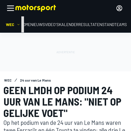
WEC
HOME
NIEUWS
VIDEO'S
KALENDER
RESULTATEN
STAND
TEAMS
WEC
24 uur van Le Mans
GEEN LMDH OP PODIUM 24
UUR VAN LE MANS: "NIET OP
GELIJKE VOET"
Op het podium van de 24 uur van Le Mans waren
twee Ferrari's en één Toyota te vinden: alle drie Le