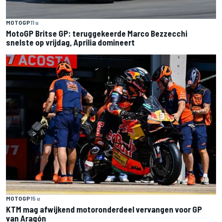
MOTOGP
11 u
MotoGP Britse GP: teruggekeerde Marco Bezzecchi
snelste op vrijdag, Aprilia domineert
MOTOGP
15 u
KTM mag afwijkend motoronderdeel vervangen voor GP
van Aragón