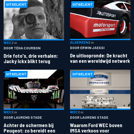
UITGELICHT
UITGELICHT
ALGEMEEN
2 m
WEC
2 m
DOOR ERWIN JAEGGI
DOOR TÉHA COURBON
De uitloopronde: De kracht
Drie foto's, drie verhalen:
van een wereldwijd netwerk
Jacky Ickx blikt terug
UITGELICHT
UITGELICHT
WEC
2 m
WEC
2 m
DOOR LAURENS STADE
DOOR LAURENS STADE
Achter de schermen bij
Waarom Ford WEC boven
Peugeot: zo bereidt een
IMSA verkoos voor