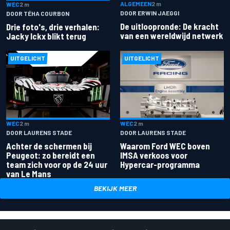
ALGEMEEN
2 m
WEC
2 m
DOOR ERWIN JAEGGI
DOOR TÉHA COURBON
De uitloopronde: De kracht
Drie foto's, drie verhalen:
van een wereldwijd netwerk
Jacky Ickx blikt terug
UITGELICHT
UITGELICHT
WEC
2 m
WEC
2 m
DOOR LAURENS STADE
DOOR LAURENS STADE
Achter de schermen bij
Waarom Ford WEC boven
Peugeot: zo bereidt een
IMSA verkoos voor
team zich voor op de 24 uur
Hypercar-programma
van Le Mans
BEKIJK MEER