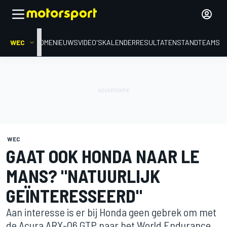
WEC
HOME
NIEUWS
VIDEO'S
KALENDER
RESULTATEN
STAND
TEAMS
WEC
GAAT OOK HONDA NAAR LE
MANS? "NATUURLIJK
GEÏNTERESSEERD"
Aan interesse is er bij Honda geen gebrek om met
de Acura ARX-06 GTP naar het World Endurance