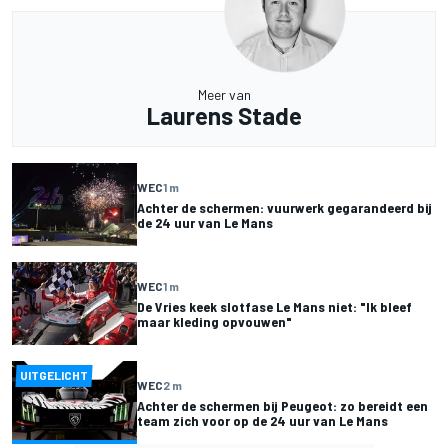
Meer van
Laurens Stade
WEC
1 m
Achter de schermen: vuurwerk gegarandeerd bij
de 24 uur van Le Mans
WEC
1 m
De Vries keek slotfase Le Mans niet: "Ik bleef
maar kleding opvouwen"
UITGELICHT
WEC
2 m
Achter de schermen bij Peugeot: zo bereidt een
team zich voor op de 24 uur van Le Mans