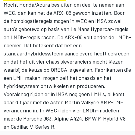
Mocht Honda/Acura besluiten om deel te nemen aan
WEC, dan kan het de ARX-06 gewoon inzetten. Door
de homologatieregels mogen in WEC en IMSA zowel
auto's gebouwd op basis van Le Mans Hypercar-regels
en LMDh-regels racen. De ARX-06 valt onder de LMDh-
noemer. Dat betekent dat het een
standaardhybridesysteem aangeleverd heeft gekregen
en dat het uit vier chassisleveranciers mocht kiezen -
waarbij de keuze op ORECA is gevallen. Fabrikanten die
een LMH maken, mogen zelf het chassis en het
hybridesysteem ontwikkelen en produceren.
Vooralsnog rijden er in IMSA nog geen LMH's, al komt
daar dit jaar met de Aston Martin Valkyrie AMR-LMH
verandering in. In WEC rijden vier LMDh-modellen
mee: de Porsche 963, Alpine A424, BMW M Hybrid V8
en Cadillac V-Series.R.