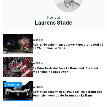
Meer van
Laurens Stade
WEC
1 m
Achter de schermen: vuurwerk gegarandeerd bij
de 24 uur van Le Mans
WEC
1 m
De Vries keek slotfase Le Mans niet: "Ik bleef
maar kleding opvouwen"
UITGELICHT
WEC
2 m
Achter de schermen bij Peugeot: zo bereidt een
team zich voor op de 24 uur van Le Mans