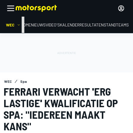
WEC
HOME
NIEUWS
VIDEO'S
KALENDER
RESULTATEN
STAND
TEAMS
WEC
Spa
FERRARI VERWACHT 'ERG
LASTIGE' KWALIFICATIE OP
SPA: "IEDEREEN MAAKT
KANS"