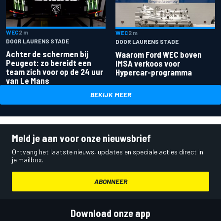
WEC
2 m
WEC
2 m
DOOR LAURENS STADE
DOOR LAURENS STADE
Achter de schermen bij
Waarom Ford WEC boven
Peugeot: zo bereidt een
IMSA verkoos voor
team zich voor op de 24 uur
Hypercar-programma
van Le Mans
BEKIJK MEER
Meld je aan voor onze nieuwsbrief
Ontvang het laatste nieuws, updates en speciale acties direct in
je mailbox.
ABONNEER
Download onze app