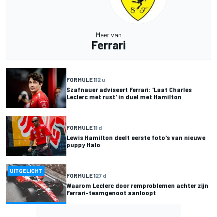
Meer van
Ferrari
FORMULE 1
12 u
Szafnauer adviseert Ferrari: 'Laat Charles
Leclerc met rust' in duel met Hamilton
FORMULE 1
1 d
Lewis Hamilton deelt eerste foto's van nieuwe
puppy Halo
UITGELICHT
FORMULE 1
27 d
Waarom Leclerc door remproblemen achter zijn
Ferrari-teamgenoot aanloopt