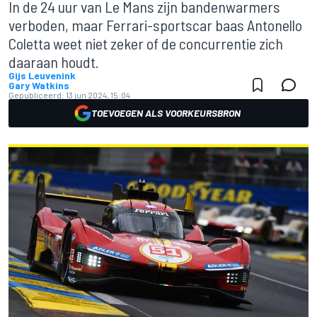
In de 24 uur van Le Mans zijn bandenwarmers
verboden, maar Ferrari-sportscar baas Antonello
Coletta weet niet zeker of de concurrentie zich
daaraan houdt.
Gijs Leuvenink
Gary Watkins
Gepubliceerd:
13 jun 2024, 15:04
TOEVOEGEN ALS VOORKEURSBRON