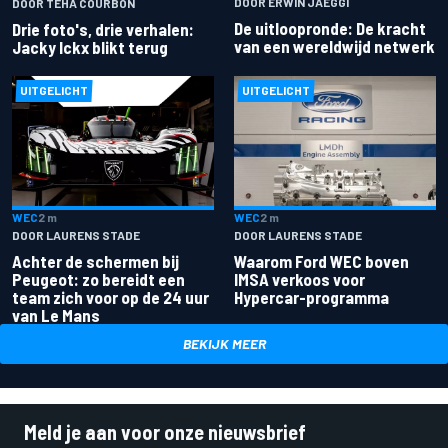
DOOR ERWIN JAEGGI
DOOR TÉHA COURBON
De uitloopronde: De kracht
Drie foto's, drie verhalen:
van een wereldwijd netwerk
Jacky Ickx blikt terug
UITGELICHT
UITGELICHT
WEC
2 m
WEC
2 m
DOOR LAURENS STADE
DOOR LAURENS STADE
Achter de schermen bij
Waarom Ford WEC boven
Peugeot: zo bereidt een
IMSA verkoos voor
team zich voor op de 24 uur
Hypercar-programma
van Le Mans
BEKIJK MEER
Meld je aan voor onze nieuwsbrief