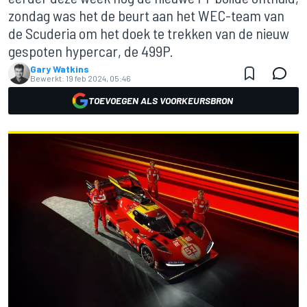
zondag was het de beurt aan het WEC-team van
de Scuderia om het doek te trekken van de nieuw
gespoten hypercar, de 499P.
Gary Watkins
Bewerkt:
19 feb 2024, 05:46
TOEVOEGEN ALS VOORKEURSBRON