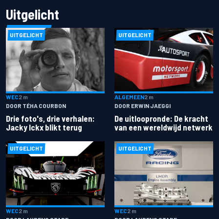
Uitgelicht
UITGELICHT
UITGELICHT
ALGEMEEN
2 m
WEC
2 m
DOOR ERWIN JAEGGI
DOOR TÉHA COURBON
De uitloopronde: De kracht
Drie foto's, drie verhalen:
van een wereldwijd netwerk
Jacky Ickx blikt terug
UITGELICHT
UITGELICHT
WEC
2 m
WEC
2 m