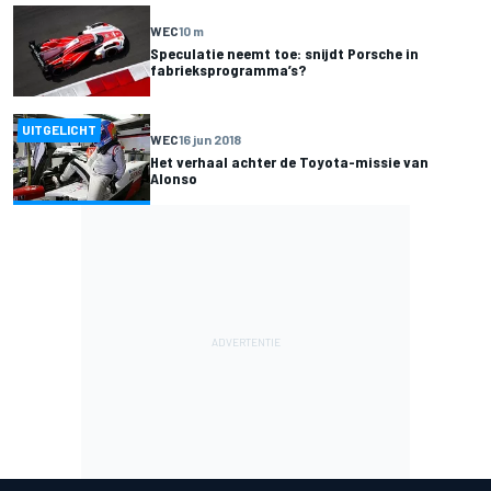
WEC
10 m
Speculatie neemt toe: snijdt Porsche in
fabrieksprogramma’s?
UITGELICHT
WEC
16 jun 2018
Het verhaal achter de Toyota-missie van
Alonso