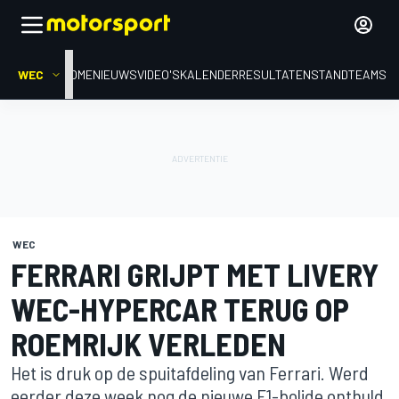
WEC
HOME
NIEUWS
VIDEO'S
KALENDER
RESULTATEN
STAND
TEAMS
WEC
FERRARI GRIJPT MET LIVERY
WEC-HYPERCAR TERUG OP
ROEMRIJK VERLEDEN
Het is druk op de spuitafdeling van Ferrari. Werd
eerder deze week nog de nieuwe F1-bolide onthuld,