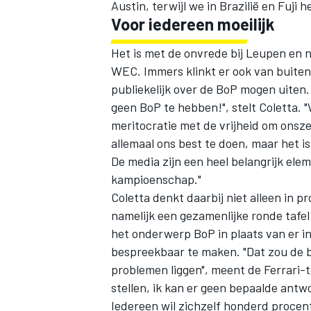
Austin, terwijl we in Brazilië en Fuji 
Voor iedereen moeilijk
Het is met de onvrede bij Leupen en n
WEC. Immers klinkt er ook van buitenaf
publiekelijk over de BoP mogen uiten.
geen BoP te hebben!", stelt Coletta. 
meritocratie met de vrijheid om onsze
allemaal ons best te doen, maar het is 
De media zijn een heel belangrijk elem
kampioenschap."
Coletta denkt daarbij niet alleen in p
namelijk een gezamenlijke ronde tafe
het onderwerp BoP in plaats van er in
bespreekbaar te maken. "Dat zou de b
problemen liggen", meent de Ferrari
stellen, ik kan er geen bepaalde antw
Iedereen wil zichzelf honderd proce