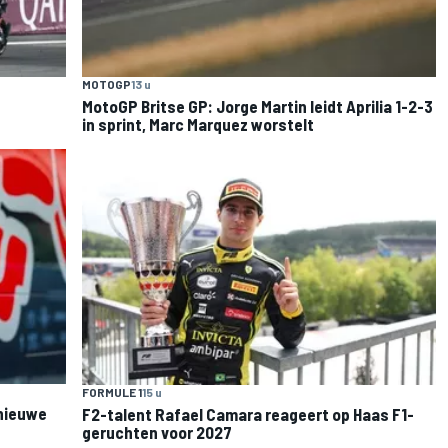
MOTOGP
13 u
MotoGP Britse GP: Jorge Martin leidt Aprilia 1-2-3
in sprint, Marc Marquez worstelt
FORMULE 1
15 u
 nieuwe
F2-talent Rafael Camara reageert op Haas F1-
geruchten voor 2027