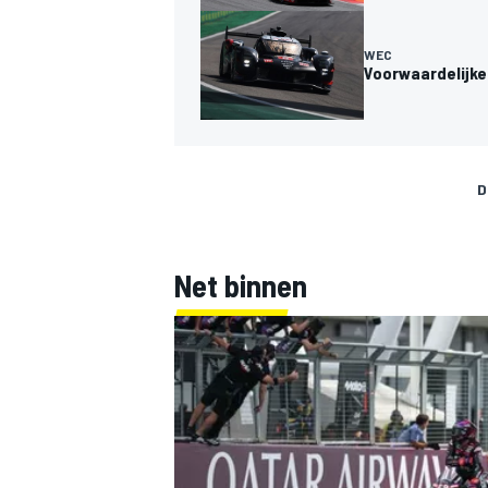
WEC
Voorwaardelijke
D
MEER RACEKLASSEN
Net binnen