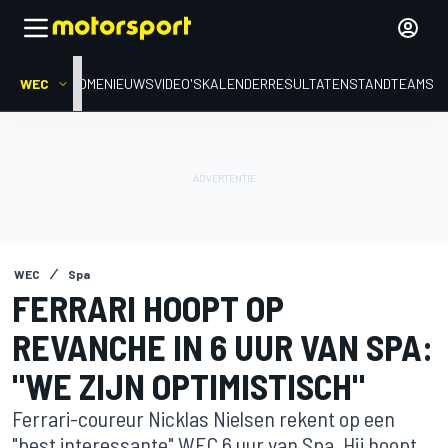
WEC
HOME
NIEUWS
VIDEO'S
KALENDER
RESULTATEN
STAND
TEAMS
WEC
Spa
FERRARI HOOPT OP
REVANCHE IN 6 UUR VAN SPA:
"WE ZIJN OPTIMISTISCH"
Ferrari-coureur Nicklas Nielsen rekent op een
"best interessante" WEC 6 uur van Spa. Hij hoopt