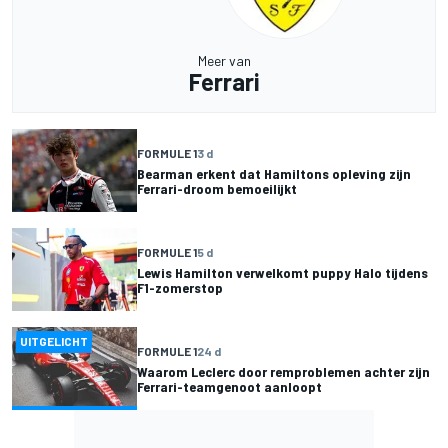
Meer van
Ferrari
FORMULE 1
3 d
Bearman erkent dat Hamiltons opleving zijn
Ferrari-droom bemoeilijkt
FORMULE 1
5 d
Lewis Hamilton verwelkomt puppy Halo tijdens
F1-zomerstop
UITGELICHT
FORMULE 1
24 d
Waarom Leclerc door remproblemen achter zijn
Ferrari-teamgenoot aanloopt