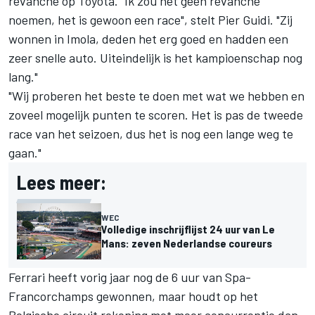
revanche op Toyota. "Ik zou het geen revanche
noemen, het is gewoon een race", stelt Pier Guidi. "Zij
wonnen in Imola, deden het erg goed en hadden een
zeer snelle auto. Uiteindelijk is het kampioenschap nog
lang."
"Wij proberen het beste te doen met wat we hebben en
zoveel mogelijk punten te scoren. Het is pas de tweede
race van het seizoen, dus het is nog een lange weg te
gaan."
Lees meer:
WEC
Volledige inschrijflijst 24 uur van Le
Mans: zeven Nederlandse coureurs
Ferrari heeft vorig jaar nog de 6 uur van Spa-
Francorchamps gewonnen, maar houdt op het