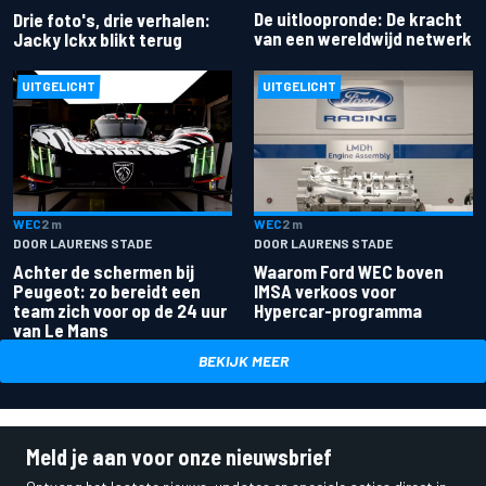
De uitloopronde: De kracht
Drie foto's, drie verhalen:
van een wereldwijd netwerk
Jacky Ickx blikt terug
UITGELICHT
UITGELICHT
WEC
2 m
WEC
2 m
DOOR LAURENS STADE
DOOR LAURENS STADE
Achter de schermen bij
Waarom Ford WEC boven
Peugeot: zo bereidt een
IMSA verkoos voor
team zich voor op de 24 uur
Hypercar-programma
van Le Mans
BEKIJK MEER
Meld je aan voor onze nieuwsbrief