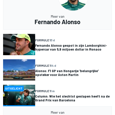
Meer van
Fernando Alonso
FORMULE 1
3 d
Fernando Alonso gespot in zijn Lamborghini-
hypercar van 5,9 miljoen dollar in Monaco
FORMULE 1
14 d
Alonso: F1 GP van Hongarije 'belangrijke'
opsteker voor Aston Martin
UITGELICHT
FORMULE 1
1 m
Column: Wie het slechtst geslapen heeft na de
Grand Prix van Barcelona
Meer van