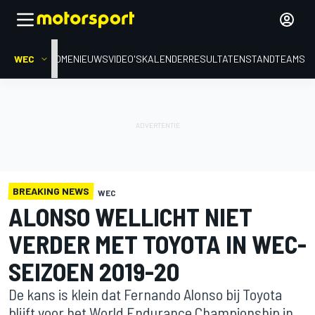
WEC
HOME
NIEUWS
VIDEO'S
KALENDER
RESULTATEN
STAND
TEAMS
BREAKING NEWS
WEC
ALONSO WELLICHT NIET
VERDER MET TOYOTA IN WEC-
SEIZOEN 2019-20
De kans is klein dat Fernando Alonso bij Toyota
blijft voor het World Endurance Championship in