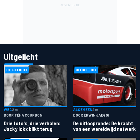
Uitgelicht
UITGELICHT
UITGELICHT
ALGEMEEN
2 m
WEC
2 m
DOOR ERWIN JAEGGI
DOOR TÉHA COURBON
De uitloopronde: De kracht
Drie foto's, drie verhalen:
van een wereldwijd netwerk
Jacky Ickx blikt terug