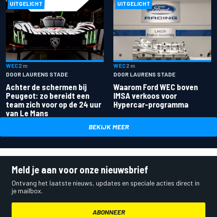
UITGELICHT
UITGELICHT
WEC
2 m
WEC
2 m
DOOR LAURENS STADE
DOOR LAURENS STADE
Achter de schermen bij
Waarom Ford WEC boven
Peugeot: zo bereidt een
IMSA verkoos voor
team zich voor op de 24 uur
Hypercar-programma
van Le Mans
BEKIJK MEER
Meld je aan voor onze nieuwsbrief
Ontvang het laatste nieuws, updates en speciale acties direct in
je mailbox.
ABONNEER