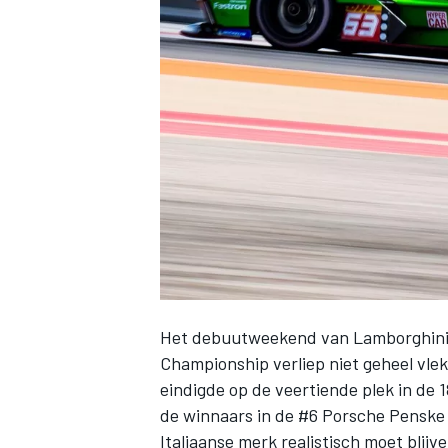
INDYCAR
Het debuutweekend van Lamborghini 
Championship verliep niet geheel vle
WEC
DTM
eindigde op de veertiende plek in de 
de winnaars in de #6 Porsche Penske
Italiaanse merk realistisch moet blij