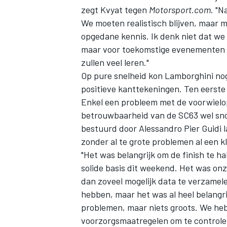
zegt Kvyat tegen
Motorsport.com
. "N
We moeten realistisch blijven, maar 
opgedane kennis. Ik denk niet dat we 
maar voor toekomstige evenementen zi
zullen veel leren."
Op pure snelheid kon Lamborghini nog
positieve kanttekeningen. Ten eerste 
Enkel een probleem met de voorwielop
betrouwbaarheid van de SC63 wel sn
bestuurd door
Alessandro Pier Guidi
l
zonder al te grote problemen al een k
"Het was belangrijk om de finish te h
solide basis dit weekend. Het was onze
dan zoveel mogelijk data te verzame
hebben, maar het was al heel belangri
problemen, maar niets groots. We he
voorzorgsmaatregelen om te controlere