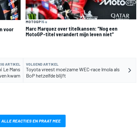
MOTOGP
15 u
Marc Marquez over titelkansen: “Nog een
n voor
MotoGP-titel verandert mijn leven niet”
IG ARTIKEL
VOLGEND ARTIKEL
i Le Mans
Toyota vreest moeizame WEC-race Imola als
leven kwam
BoP hetzelfde blijft
 ALLE REACTIES EN PRAAT MEE