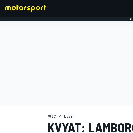
S
FORMULE 1
WEC
Losail
KVYAT: LAMBOR