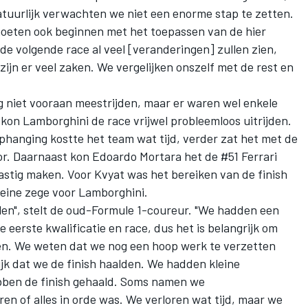
atuurlijk verwachten we niet een enorme stap te zetten.
moeten ook beginnen met het toepassen van de hier
de volgende race al veel [veranderingen] zullen zien,
jn er veel zaken. We vergelijken onszelf met de rest en
 niet vooraan meestrijden, maar er waren wel enkele
kon Lamborghini de race vrijwel probleemloos uitrijden.
hanging kostte het team wat tijd, verder zat het met de
or. Daarnaast kon
Edoardo Mortara
het de #51
Ferrari
astig maken. Voor Kvyat was het bereiken van de finish
leine zege voor Lamborghini.
alen", stelt de oud-Formule 1-coureur. "We hadden een
 eerste kwalificatie en race, dus het is belangrijk om
len. We weten dat we nog een hoop werk te verzetten
jk dat we de finish haalden. We hadden kleine
bben de finish gehaald. Soms namen we
n of alles in orde was. We verloren wat tijd, maar we