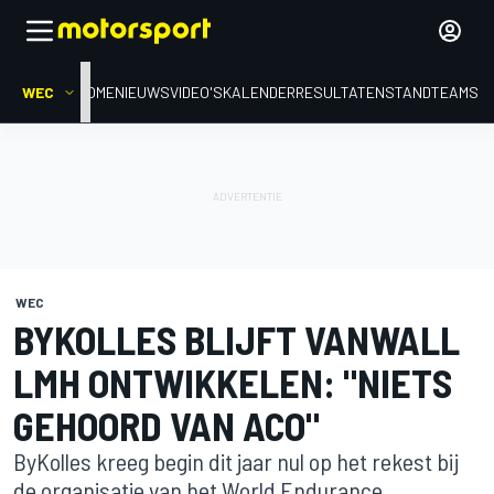
WEC
HOME
NIEUWS
VIDEO'S
KALENDER
RESULTATEN
STAND
TEAMS
WEC
BYKOLLES BLIJFT VANWALL
LMH ONTWIKKELEN: "NIETS
GEHOORD VAN ACO"
ByKolles kreeg begin dit jaar nul op het rekest bij
de organisatie van het World Endurance