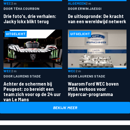
ALGEMEEN
2 m
WEC
2 m
DOOR ERWIN JAEGGI
DOOR TÉHA COURBON
De uitloopronde: De kracht
Drie foto's, drie verhalen:
van een wereldwijd netwerk
Jacky Ickx blikt terug
UITGELICHT
UITGELICHT
WEC
2 m
WEC
2 m
DOOR LAURENS STADE
DOOR LAURENS STADE
Achter de schermen bij
Waarom Ford WEC boven
Peugeot: zo bereidt een
IMSA verkoos voor
team zich voor op de 24 uur
Hypercar-programma
van Le Mans
BEKIJK MEER