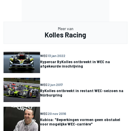
Meer van
Kolles Racing
WEC
13 jan 2022
Hypercar ByKolles ontbreekt in WEC na
afgekeurde inschrijving
WEC
2 jun 2017
ByKolles ontbreekt in restant WEC-seizoen na
Nürburgring
WEC
20 nov 2016
Kubica: "Beperkingen vormen geen obstakel
voor mogelijke WEC-carrière"